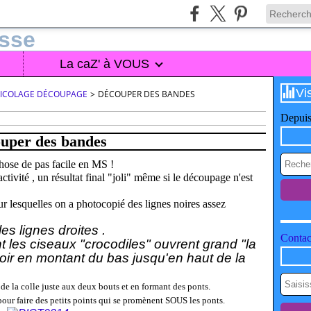
La caZ' à VOUS
Vi
BRICOLAGE DÉCOUPAGE
>
DÉCOUPER DES BANDES
Depuis
uper des bandes
hose de pas facile en MS !
activité , un résultat final "joli" même si le découpage n'est
sur lesquelles on a photocopié des lignes noires assez
les lignes droites .
Contact
 les ciseaux "crocodiles" ouvrent grand "la
noir en montant du bas jusqu'en haut de la
 de la colle juste aux deux bouts et en formant des ponts.
pour faire des petits points qui se promènent SOUS les ponts.