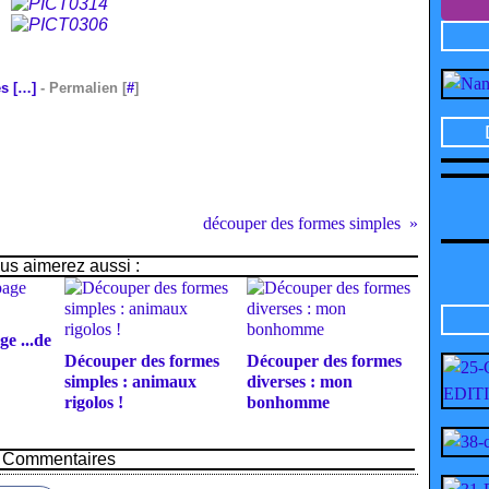
s [
…
]
- Permalien [
#
]
découper des formes simples
us aimerez aussi :
e ...de
Découper des formes
Découper des formes
simples : animaux
diverses : mon
rigolos !
bonhomme
Commentaires