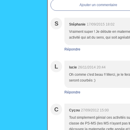
Ajouter un commentaire
S
Stéphanie
17/09/2015 18:02
Vraiment super ! Je débute en materne
activité qui ait du sens, qui soit agréabl
Répondre
L
lucie
26/11/2014 20:44
Oh comme c'est beau !! Merci, je le fe
seront courbés :)
Répondre
C
Cyçou
27/09/2012 15:00
Tout simplement génial ces activités 
classe de PS-MS (les MS n'ayant pas tra
découvre la maternelle cette année et t