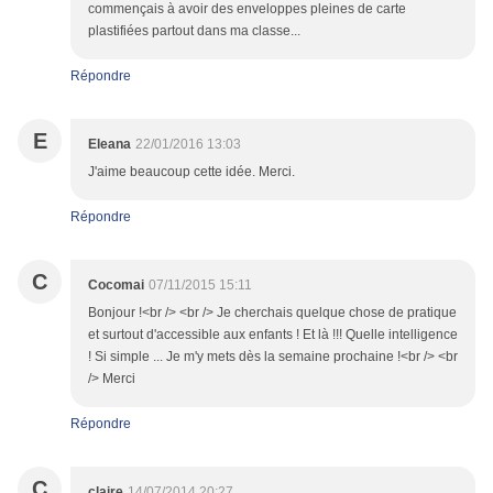
commençais à avoir des enveloppes pleines de carte
plastifiées partout dans ma classe...
Répondre
E
Eleana
22/01/2016 13:03
J'aime beaucoup cette idée. Merci.
Répondre
C
Cocomai
07/11/2015 15:11
Bonjour !<br /> <br /> Je cherchais quelque chose de pratique
et surtout d'accessible aux enfants ! Et là !!! Quelle intelligence
! Si simple ... Je m'y mets dès la semaine prochaine !<br /> <br
/> Merci
Répondre
C
claire
14/07/2014 20:27