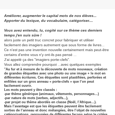
Améliorer, augmenter le capital mots de nos élèves...
Apporter du lexique, du vocabulaire, catégoriser....
Vous avez entendu, lu, cogité sur ce thème ces derniers
temps j'en suis sûre !
alors juste un petit truc concret pour fabriquer et utiliser
facilement des imagiers autrement que sous forme de livres...
Ce n'est pas une invention nouvelle certainement mais peut-être
certains d'entre vous n'y ont-ils pas pensé ...
J'ai appelé ça des "imagiers porte-clefs".
Vous allez comprendre pourquoi ...avec quelques exemples
"Au fur et à mesure de la découverte de mots nouveaux, création
de grandes étiquettes avec une photo ou une image + le mot en
différentes écritures. Ces étiquettes sont plastifiées, perforées et
enfilées sur un gros anneau « porte-clefs » que l’on peut
facilement ouvrir.
Les mots peuvent y être classés :
-par thème générique (animaux, vêtements, personnages…)
-par nature de mots (verbes, adjectifs...),
-par projet ou thème abordés en classe (Noël, l’Afrique…).
Mais l’avantage est que les étiquettes peuvent être facilement
sorties de l’anneau et donc mélangées, être l’objet de nouvelles
catégorisations, regroupées de différentes façons selon le critère