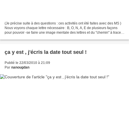
(Je précise suite à des questions : ces activités ont été faites avec des MS )
Nous voyons chaque lettre nécessaire : B, O, N, A, E de plusieurs façons
pour pouvoir -se faire une image mentale des lettres et du "chemin" à tracer-
réussir à l'écrire seul...
ça y est , j'écris la date tout seul !
Publié le 22/03/2010 à 21:09
Par
nanougdan