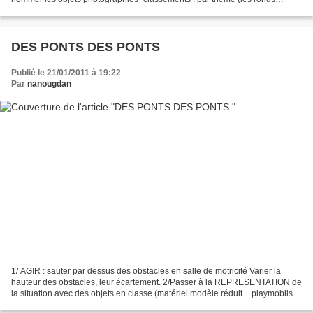
"panneaux", les ronds "dans la rue",...
DES PONTS DES PONTS
Publié le 21/01/2011 à 19:22
Par
nanougdan
1/ AGIR : sauter par dessus des obstacles en salle de motricité Varier la
hauteur des obstacles, leur écartement. 2/Passer à la REPRESENTATION de
la situation avec des objets en classe (matériel modèle réduit + playmobils)
SAUTER loin : SAUTER haut :...