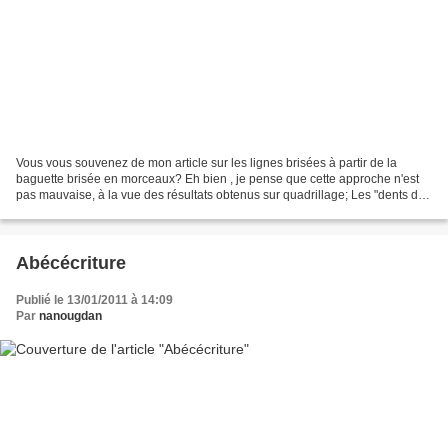
Vous vous souvenez de mon article sur les lignes brisées à partir de la
baguette brisée en morceaux? Eh bien , je pense que cette approche n'est
pas mauvaise, à la vue des résultats obtenus sur quadrillage; Les "dents de
crocodile" et les créneaux sont...
Abécécriture
Publié le 13/01/2011 à 14:09
Par
nanougdan