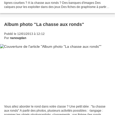
lignes courbes ? A la chasse aux ronds ? Des banques d'images Des
calques pour les exploiter dans des jeux Des fiches de graphisme à partir
des calques Des fiches plus "créatives"...
Album photo "La chasse aux ronds"
Publié le 12/01/2013 à 12:12
Par
nanougdan
Vous allez aborder le rond dans votre classe ? Une petit idée : "la chasse
aux ronds" A partir des photos, plusieurs activités possibles : -langage :
nommer les objets photographiés -classements : par thème (les ronds