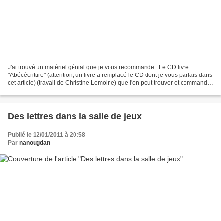
J'ai trouvé un matériel génial que je vous recommande : Le CD livre
"Abécécriture" (attention, un livre a remplacé le CD dont je vous parlais dans
cet article) (travail de Christine Lemoine) que l'on peut trouver et commander
sur le site Matern'ailes...
Des lettres dans la salle de jeux
Publié le 12/01/2011 à 20:58
Par
nanougdan