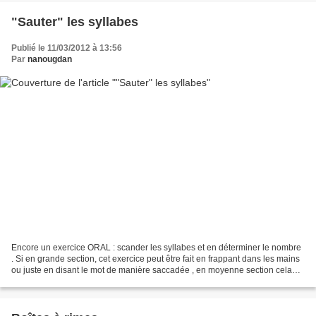
"Sauter" les syllabes
Publié le 11/03/2012 à 13:56
Par
nanougdan
Encore un exercice ORAL : scander les syllabes et en déterminer le nombre
. Si en grande section, cet exercice peut être fait en frappant dans les mains
ou juste en disant le mot de manière saccadée , en moyenne section cela
est beaucoup moins aisé. En...