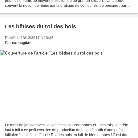
pour les enfants de moyenne section ou de grande section... On aborde
souvent la notion de rimes par la pratique de comptines, de poésies , par
des jeux oraux de recherche de...
Les bêtises du roi des bois
Publié le 13/12/2017 à 13:45
Par
nanougdan
Le mois de janvier avec ses galettes, ses couronnes et ...ses rois, se prête
tout à fait à ce petit exercice de production de rimes à partir d'une poésie
intitulée "Les bêtises" où le Roi des bois en fait de bien bonnes ! C'est dans