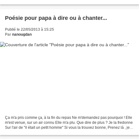
le livre : "101 poésies...
Poésie pour papa à dire ou à chanter...
Publié le 22/05/2013 à 15:25
Par
nanougdan
Ça m'a pris comme ça, à la fin du repas Ne m'demandez pas pourquoi ! Elle
m'est venue, sur un air connu Elle m'a plu. Que dire de plus ? Je la fredonne
Sur l'air de "il était un petit homme" Si vous la trouvez bonne, Prenez là , je
vous la donne ! Poésie...