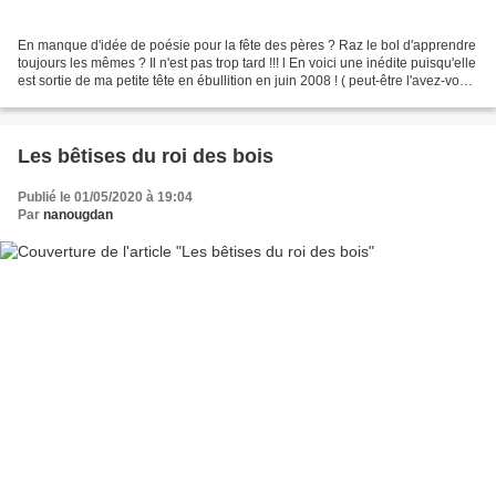
En manque d'idée de poésie pour la fête des pères ? Raz le bol d'apprendre
toujours les mêmes ? Il n'est pas trop tard !!! l En voici une inédite puisqu'elle
est sortie de ma petite tête en ébullition en juin 2008 ! ( peut-être l'avez-vous
déjà vue sur...
Les bêtises du roi des bois
Publié le 01/05/2020 à 19:04
Par
nanougdan