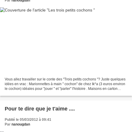
Par
nanougdan
Vous allez travailler sur le conte des "Trois petits cochons "? Juste quelques
idées en vrac : Marionnettes à main " cochon" de chez Ik*a (3 euros environ
le cochon) idéales pour "jouer " et "parler" l'histoire . Maisons en carton
fabriquées collectivement...
Pour te dire que je t'aime ....
Publié le 05/03/2012 à 09:41
Par
nanougdan