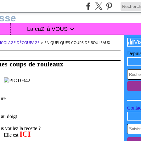
La caZ' à VOUS
Vi
BRICOLAGE DÉCOUPAGE
>
EN QUELQUES COUPS DE ROULEAUX
Depuis
es coups de rouleaux
ure
Contact
 au doigt
s voulez la recette ?
ICI
Elle est