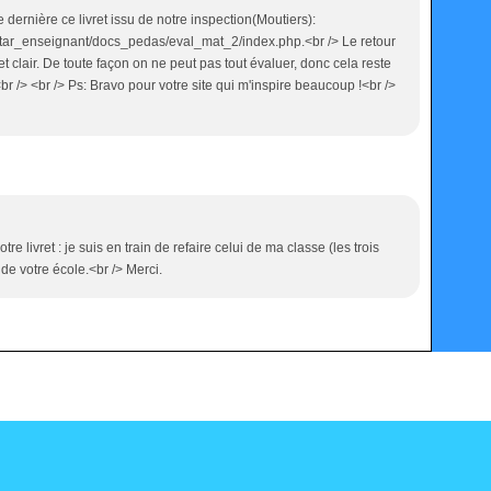
e dernière ce livret issu de notre inspection(Moutiers):
ectar_enseignant/docs_pedas/eval_mat_2/index.php.<br /> Le retour
 et clair. De toute façon on ne peut pas tout évaluer, donc cela reste
<br /> <br /> Ps: Bravo pour votre site qui m'inspire beaucoup !<br />
e livret : je suis en train de refaire celui de ma classe (les trois
 de votre école.<br /> Merci.