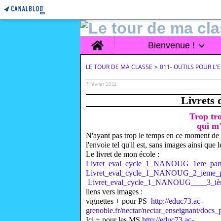
Home
Bienvenue !
LE TOUR DE MA CLASSE
>
011- OUTILS POUR L
7 février 2011
Livrets d
Trop tro
qui m'
N'ayant pas trop le temps en ce moment de s
l'envoie tel qu'il est, sans images ainsi que
Le livret de mon école :
Livret_eval_cycle_1_NANOUG_1ere_part
Livret_eval_cycle_1_NANOUG_2_ieme_p
Livret_eval_cycle_1_NANOUG____3_ièm
liens vers images :
vignettes + pour PS
http://educ73.ac-
grenoble.fr/nectar/nectar_enseignant/docs
Ici + pour les MS
http://educ73.ac-