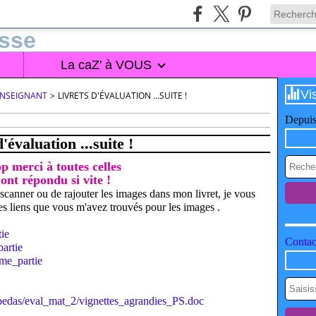
La caZ' à VOUS
Vi
'ENSEIGNANT
>
LIVRETS D'ÉVALUATION ...SUITE !
Depuis
'évaluation ...suite !
p merci à toutes celles
ont répondu si vite !
canner ou de rajouter les images dans mon livret, je vous
 les liens que vous m'avez trouvés pour les images .
ie
Contact
artie
e_partie
_pedas/eval_mat_2/vignettes_agrandies_PS.doc