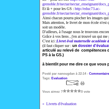
grenoble.fr/nectar/nectar_enseignant/docs
Et là + pour les GS :
http://educ73.ac-
grenoble.fr/nectar/nectar_enseignant/docs
Ainsi chacun pourra piocher les images qui 
Mais attention, le livret de mon école n'est
soit un modèle.
D'ailleurs, à l'usage nous le trouvons encore
Grâce à vos liens , j'en ai trouvé un qui me p
C'est ici :
Livret éval maternelle académie 
(il faut cliquer sur :
un
dossier d'évalua
articulé au relevé de compétences d
PS à la GS.)
à bientôt pour me dire ce que vous p
Posté par nanougdan à 22:14 -
Commentaire
Tags:
Evaluation
Vous aimez ?
0 vote
Livrets d'évaluation