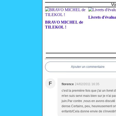
Vo
Livrets d'évalu
BRAVO MICHEL de
TILEKOL !
Ajouter un commentaire
F
florence
24/02/2011 16:35
c'est la première fois que j'ai un livret 
m'en suis servi mais bien sur je n'ai 
juin.Par contre ,nous en avons discuté 
dense.Certains, peu, heureusement ont 
enfants!Cela donne envie de s'investir!