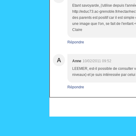
Etant savoyarde, j'utilise depuis l'anné
http://educ73.ac-grenoble.fr/nectar/n
des parents est positif car il est simple
une image que l'on, se fait de l'enfant.
Claire
Répondre
A
Anne
10/02/2011 09:52
LEEMER, est-il possible de consulter votr
niveaux) et je suis intéressée par celui
Répondre