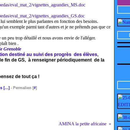
_pedas/eval_mat_2/vignettes_agrandies_MS.doc
_pedas/eval_mat_2/vignettes_agrandies_GS.doc
lui semblent le plus parlantes en fonction des besoins.
 qu'un exemple parmi tant d'autres et je ne prétends pas que ce
 un peu trop détaillé et nous avons envie de l'alléger.
laît bien .
de Grenoble
tion destiné au suivi des progrès des élèves
,
e fin de GS, à renseigner périodiquement de la
ensez de tout ça !
s [
…
]
- Permalien [
#
]
AMINA la petite africaine