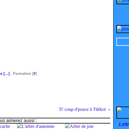
s [
…
]
- Permalien [
#
]
Ti' coup d'pouce à Tilékol
us aimerez aussi :
Lett