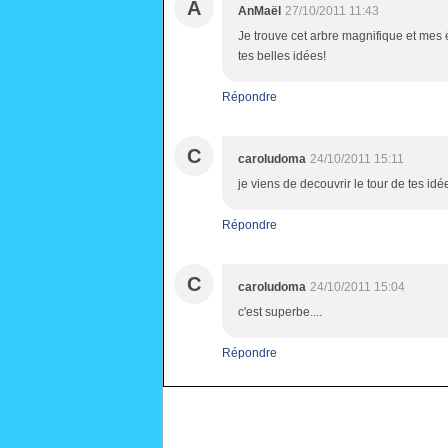
A
AnMaël
27/10/2011 11:43
Je trouve cet arbre magnifique et mes él
tes belles idées!
Répondre
C
caroludoma
24/10/2011 15:11
je viens de decouvrir le tour de tes idé
Répondre
C
caroludoma
24/10/2011 15:04
c'est superbe....
Répondre