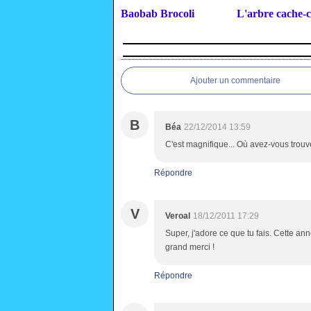
Baobab Brocoli
L'arbre cache-
Ajouter un commentaire
B
Béa
22/12/2014 13:59
C'est magnifique... Où avez-vous trouvé
Répondre
V
Veroal
18/12/2011 17:29
Super, j'adore ce que tu fais. Cette anné
grand merci !
Répondre