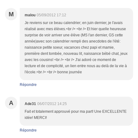
M
malou
05/09/2012 17:12
Je reviens sur ce beau calendrier; en juin dernier, je l'avais
réalisé avec mes élèves.<br /> <br /> Et hier quelle heureuse
surprise de voir arriver une élève (MS l'an dernier, GS cette
année)avec son calendrier rempli des anecdotes de l'été:
naissance petite soeur, vacances chez papi et mamie,
première dent tombée, nouveau lit, naissance bébé chat, jeux
avec les cousins! <br /> <br /> J'ai adoré ce moment de
lecture et de complicité, un lien entre nous au delà de la vie à
l'école.<br /> <br /> bonne journée
Répondre
A
Ade31
06/07/2012 14:25
Fait et totalement approuvé pour ma part! Une EXCELLENTE
idée! MERCI!
Répondre