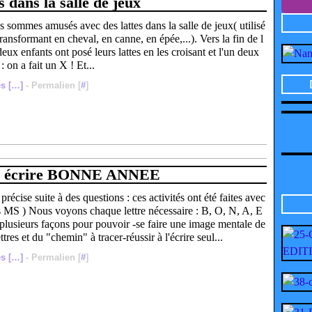
s dans la salle de jeux
 sommes amusés avec des lattes dans la salle de jeux( utilisé
transformant en cheval, en canne, en épée,...). Vers la fin de l
eux enfants ont posé leurs lattes en les croisant et l'un deux
 : on a fait un X ! Et...
s [
…
]
- Permalien [
#
]
à écrire BONNE ANNEE
 précise suite à des questions : ces activités ont été faites avec
 MS ) Nous voyons chaque lettre nécessaire : B, O, N, A, E
plusieurs façons pour pouvoir -se faire une image mentale de
ettres et du "chemin" à tracer-réussir à l'écrire seul...
s [
…
]
- Permalien [
#
]