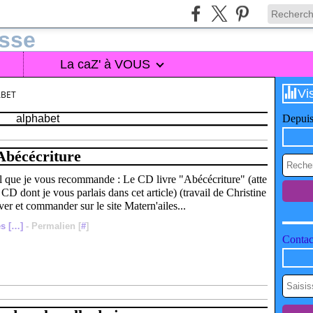
La caZ' à VOUS
Vi
ABET
alphabet
Depuis
Abécécriture
ial que je vous recommande : Le CD livre "Abécécriture" (atte
 CD dont je vous parlais dans cet article) (travail de Christine
er et commander sur le site Matern'ailes...
s [
…
]
- Permalien [
#
]
Contact