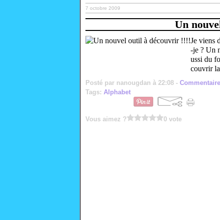
7 octobre 2009
Un nouvel 
Je viens d
-je ? Un 
ussi du f
couvrir la
Posté par nanougdan à 22:08 -
Commentaire
Tags:
Alphabet
Vous aimez ?
0 vote