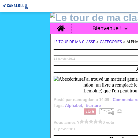
Home
Bienvenue !
LE TOUR DE MA CLASSE
>
CATEGORIES
>
ALPH
13 janvier 2011
J'ai trouvé un matériel gén
ntion, un livre a remplacé le
Lemoine) que l'on peut trouv
Posté par nanougdan à 14:09 -
Commentaire
Tags:
Alphabet
,
Ecriture
Vous aimez ?
0 vote
12 janvier 2011