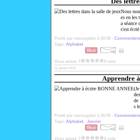
Des lettre
Nous nous
es en les 
a séance d
s'est écrié
Posté par nanougdan à 20:58 -
Commentaire
Tags:
Alphabet
Vous aimez ?
0 vote
11 janvier 2011
Apprendre 
(Je
des
de 
s l
Posté par nanougdan à 20:55 -
Commentaire
Tags:
Alphabet
,
Janvier
Vous aimez ?
0 vote