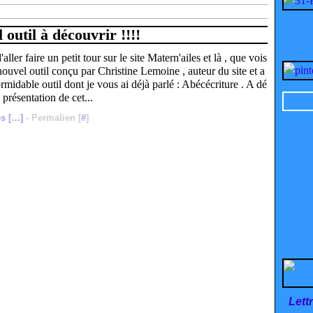
outil à découvrir !!!!
'aller faire un petit tour sur le site Matern'ailes et là , que vois
nouvel outil conçu par Christine Lemoine , auteur du site et a
ormidable outil dont je vous ai déjà parlé : Abécécriture . A dé
 présentation de cet...
s [
…
]
- Permalien [
#
]
Lett