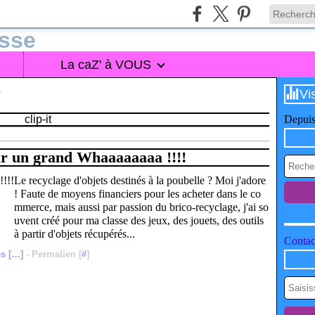
La caZ' à VOUS
Vi
T
clip-it
Depuis
our un grand Whaaaaaaaa !!!!
Le recyclage d'objets destinés à la poubelle ? Moi j'adore
! Faute de moyens financiers pour les acheter dans le co
mmerce, mais aussi par passion du brico-recyclage, j'ai so
uvent créé pour ma classe des jeux, des jouets, des outils
à partir d'objets récupérés...
Contact
s [
…
]
- Permalien [
#
]