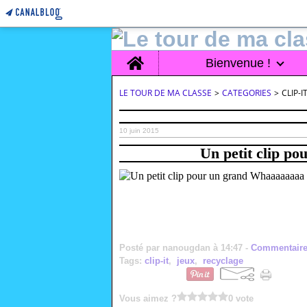
Home
Bienvenue !
LE TOUR DE MA CLASSE
>
CATEGORIES
>
CLIP-I
10 juin 2015
Un petit clip p
Posté par nanougdan à 14:47 -
Commentaire
Tags:
clip-it
,
jeux
,
recyclage
Vous aimez ?
0 vote