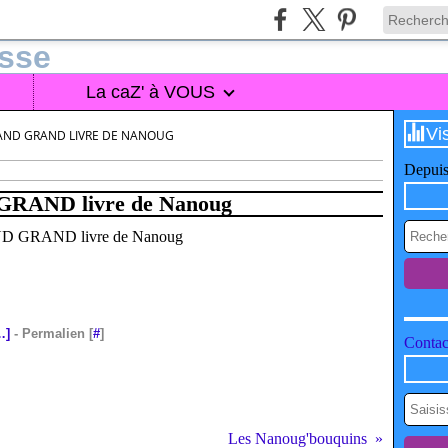
La caZ' à VOUS
Vi
AND GRAND LIVRE DE NANOUG
Depuis
RAND livre de Nanoug
RAND GRAND livre de Nanoug
…
]
- Permalien [
#
]
Contact
Les Nanoug'bouquins