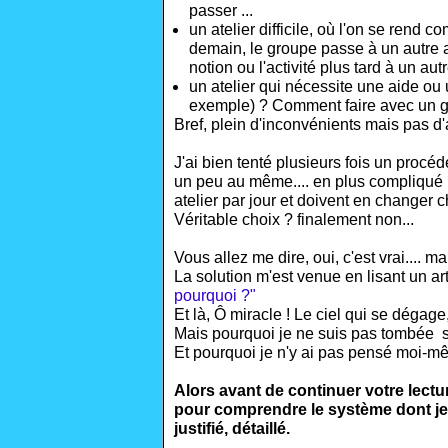
passer ...
un atelier difficile, où l'on se rend c
demain, le groupe passe à un autre at
notion ou l'activité plus tard à un a
un atelier qui nécessite une aide ou
exemple) ? Comment faire avec un g
Bref, plein d'inconvénients mais pas d'a
J'ai bien tenté plusieurs fois un procédé
un peu au même.... en plus compliqué 
atelier par jour et doivent en changer ch
Véritable choix ? finalement non...
Vous allez me dire, oui, c'est vrai..
La solution m'est venue en lisant un arti
pourquoi ?"
Et là, Ô miracle ! Le ciel qui se dégage,
Mais pourquoi je ne suis pas tombée sur
Et pourquoi je n'y ai pas pensé moi-m
Alors avant de continuer votre lecture
pour comprendre le système dont je 
justifié, détaillé.