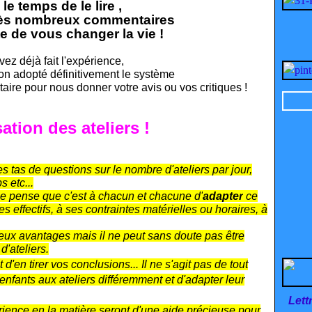
le temps de le lire ,
très nombreux commentaires
te de vous changer la vie !
vez déjà fait l'expérience,
n adopté définitivement le système
aire pour nous donner votre avis ou vos critiques !
sat
ion des ateliers !
 tas de questions sur le nombre d'ateliers par jour,
s etc...
 je pense que c'est à chacun et chacune d'
adapter
ce
s effectifs, à ses contraintes matérielles ou horaires, à
ux avantages mais il ne peut sans doute pas être
'ateliers.
d'en tirer vos conclusions... Il ne s'agit pas de tout
fants aux ateliers différemment et d'adapter leur
Lett
ience en la matière seront d'une aide précieuse pour