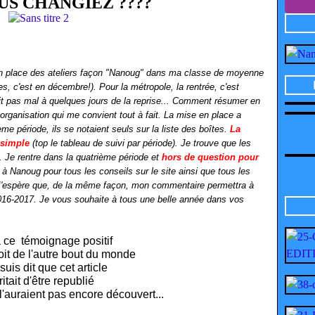
OUS CHANGIEZ ????
en place des ateliers façon "Nanoug" dans ma classe de moyenne
s, c'est en décembre!). Pour la métropole, la rentrée, c'est
rait pas mal à quelques jours de la reprise... Comment résumer en
organisation qui me convient tout à fait. La mise en place a
me période, ils se notaient seuls sur la liste des boîtes.
La
 simple
(top le tableau de suivi par période). Je trouve que les
. Je rentre dans la quatrième période et
hors de question pour
 à Nanoug pour tous les conseils sur le site ainsi que tous les
 J'espère que, de la même façon, mon commentaire permettra à
2016-2017. Je vous souhaite à tous une belle année dans vos
à ce témoignage positif
oit de l'autre bout du monde
suis dit que cet article
itait d'être republié
l'auraient pas encore découvert...