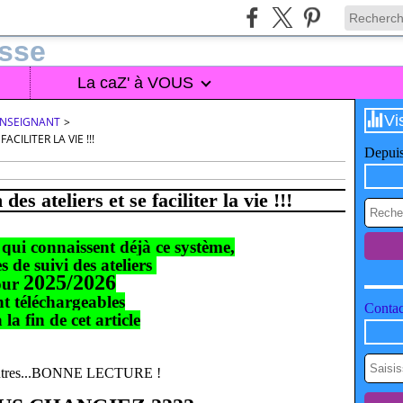
La caZ' à VOUS
Vi
'ENSEIGNANT
>
CILITER LA VIE !!!
Depuis
es ateliers et se faciliter la vie !!!
qui connaissent déjà ce système,
les de suivi des ateliers
2025/2026
our
t téléchargeables
Contac
 la fin de cet article
autres...BONNE LECTURE !