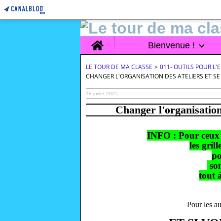
Home
Bienvenue !
LE TOUR DE MA CLASSE
>
011- OUTILS POUR L
CHANGER L'ORGANISATION DES ATELIERS ET SE FA
18 juillet 2025
Changer l'organisation d
INFO : Pour ceux 
les gril
p
son
tout à
Pour les 