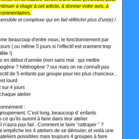
tinuer à réagir à cet article,
à donner votre avis
, à
 commentaires.
ensible et complexe qui en fait réfléchir plus d'un(e) !
mme beaucoup d'entre nous, le fonctionnement par
urs ( ou même 5 jours si l'effectif est vraiment trop
ête !)
is
en début d'année
(
non sans mal : qui mettre
omogène ? hétérogène ? oui mais on ne connaît pas
fectif de 5 enfants par groupe pour les plus chanceux ,
est lourd
 sur 4 jours
 chaque atelier
ionnement :
regroupement. C'est long, beaucoup d' enfants
e qu'ils auront à faire dans leur atelier
il n'aura pas fait . Comment le faire "rattraper " ?
 empêche les 4 ateliers de se dérouler, et voilà une
teliers possibles mais toujours 4 groupes à faire