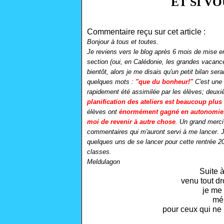
ET SI V
Commentaire
reçu
sur cet article :
Bonjour à tous et toutes.
Je reviens vers le blog après 6 mois de mise 
section (oui, en Calédonie, les grandes vacance
bientôt, alors je me disais qu'un petit bilan se
quelques mots :
"que du bonheur!"
C'est une 
rapidement été assimilée par les élèves; deuxiè
planification des ateliers est beaucoup plus
élèves ont
énormément gagné en autonomie
moi de revenir à autre chose
. Un grand merci
commentaires qui m'auront servi à me lancer.
quelques uns de se lancer pour cette rentrée 
classes.
Meldulagon
Suite 
venu tout dr
je me 
mér
pour ceux qui ne 