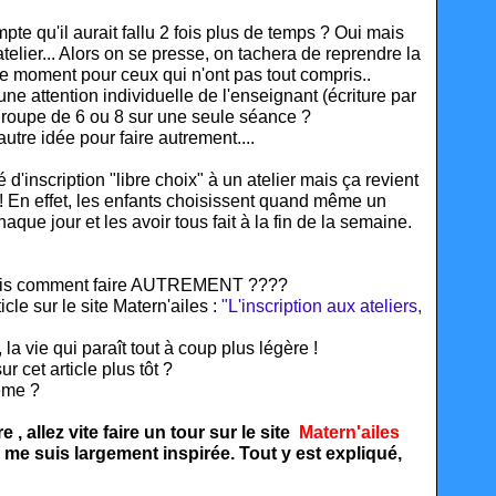
ompte qu'il aurait fallu 2 fois plus de temps ? Oui mais
elier... Alors on se presse, on tachera de reprendre la
utre moment pour ceux qui n'ont pas tout compris..
 une attention
individuelle
de l'enseignant (écriture par
roupe de 6 ou 8 sur une seule séance ?
utre idée pour faire autrement....
 d'inscription "libre choix" à un atelier mais ça revient
! En effet, les enfants choisissent quand même un
aque jour et les avoir tous fait à la fin de la semaine.
.. mais comment faire AUTREMENT ????
cle sur le site Matern'ailes :
"L'inscription aux ateliers,
 la vie qui paraît tout à coup plus légère !
 cet article plus tôt ?
ême ?
 , allez vite faire un tour sur le site
Matern'ailes
me suis largement inspirée. Tout y est expliqué,