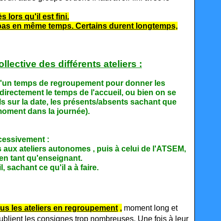
 lors qu'il est fini.
 pas en même temps. Certains durent longtemps,
llective des différents ateliers :
d'un temps de regroupement pour donner les
directement le temps de l'accueil, ou bien on se
els sur la date, les présents/absents sachant que
moment dans la journée).
ccessivement :
 aux ateliers autonomes , puis à celui de l'ATSEM,
 en tant qu'enseignant.
l, sachant ce qu'il a à faire.
us les ateliers en regroupement
,
moment long et
oublient les consignes
trop nombreuses. Une fois à leur