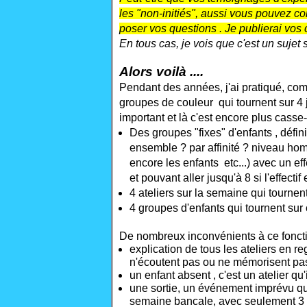
les "non-initiés", aussi vous pouvez con
poser vos questions . Je publierai vos
En tous cas, je vois que c'est un sujet s
Alors voilà ....
Pendant des années, j'ai pratiqué, co
groupes de couleur qui tournent sur 4 jo
important et là c'est encore plus casse-t
Des groupes
"fixes"
d'enfants , défin
ensemble ? p
ar affinité ? niveau h
encore les enfants etc...) avec un ef
et pouvant aller jusqu'à 8 si l'effectif 
4 ateliers sur la semaine qui tournent
4 groupes d'enfants qui tournent sur
De nombreux inconvénients à ce fonct
explication de tous les ateliers en 
n'écoutent pas ou ne mémorisent pas c
un enfant absent , c'est un atelier qu'
une sortie, un événement imprévu qui
semaine bancale, avec seulement 3 a