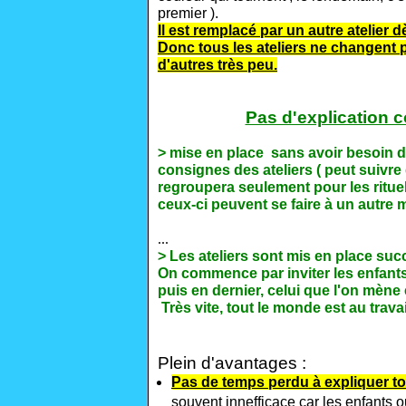
premier ).
Il est remplacé par un autre atelier dès
Donc tous les ateliers ne changent
d'autres très peu.
Pas d'explication co
> mise en place sans avoir besoin 
consignes des ateliers (
peut suivre 
regroupera seulement pour
les ritu
ceux-ci peuvent se faire à un autre 
...
> Les ateliers sont mis en place su
On commence par inviter les enfants
puis en dernier, celui que l'on mène
T
rès vite, tout le monde est au travai
Plein d'avantages :
Pas de temps perdu à expliquer to
souvent innefficace car les enfants 