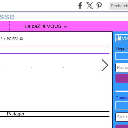
La caZ' à VOUS
Vi
ES
>
POIREAUX
Depuis
Contact
Partager