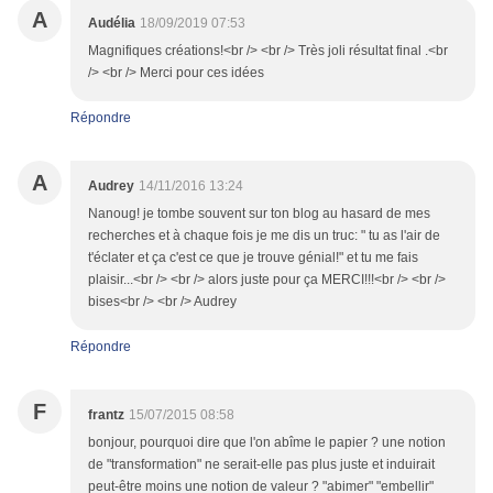
A
Audélia
18/09/2019 07:53
Magnifiques créations!<br /> <br /> Très joli résultat final .<br
/> <br /> Merci pour ces idées
Répondre
A
Audrey
14/11/2016 13:24
Nanoug! je tombe souvent sur ton blog au hasard de mes
recherches et à chaque fois je me dis un truc: " tu as l'air de
t'éclater et ça c'est ce que je trouve génial!" et tu me fais
plaisir...<br /> <br /> alors juste pour ça MERCI!!!<br /> <br />
bises<br /> <br /> Audrey
Répondre
F
frantz
15/07/2015 08:58
bonjour, pourquoi dire que l'on abîme le papier ? une notion
de "transformation" ne serait-elle pas plus juste et induirait
peut-être moins une notion de valeur ? "abimer" "embellir"