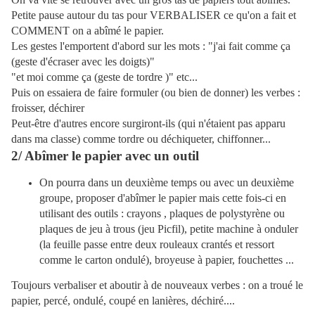
Petite pause autour du tas pour VERBALISER ce qu'on a fait et
COMMENT on a abîmé le papier.
Les gestes l'emportent d'abord sur les mots : "j'ai fait comme ça
(geste d'écraser avec les doigts)"
"et moi comme ça (geste de tordre )" etc...
Puis on essaiera de faire formuler (ou bien de donner) les verbes :
froisser, déchirer
Peut-être d'autres encore surgiront-ils (qui n'étaient pas apparu
dans ma classe) comme tordre ou déchiqueter,
chiffonner...
2/ Abîmer le papier avec un outil
On pourra dans un deuxième temps
ou avec un deuxième
groupe, proposer d'abîmer le papier mais cette fois-ci en
utilisant des outils : crayons , plaques de polystyrène ou
plaques de jeu à trous (jeu Picfil), petite machine à onduler
(la feuille passe entre deux rouleaux crantés et ressort
comme le carton ondulé), broyeuse à papier, fouchettes ...
Toujours verbaliser et aboutir à de nouveaux verbes : on a troué le
papier, percé, ondulé, coupé en lanières, déchiré....