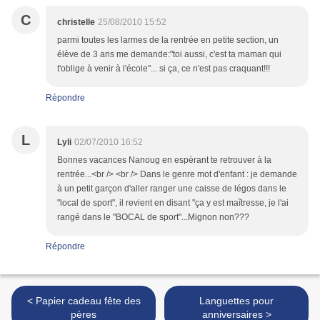
C
christelle
25/08/2010 15:52
parmi toutes les larmes de la rentrée en petite section, un
élève de 3 ans me demande:"toi aussi, c'est ta maman qui
t'oblige à venir à l'école"... si ça, ce n'est pas craquant!!!
Répondre
L
Lyli
02/07/2010 16:52
Bonnes vacances Nanoug en espèrant te retrouver à la
rentrée...<br /> <br /> Dans le genre mot d'enfant : je demande
à un petit garçon d'aller ranger une caisse de légos dans le
"local de sport", il revient en disant "ça y est maîtresse, je l'ai
rangé dans le "BOCAL de sport"...Mignon non???
Répondre
< Papier cadeau fête des
Languettes pour
pères
anniversaires >