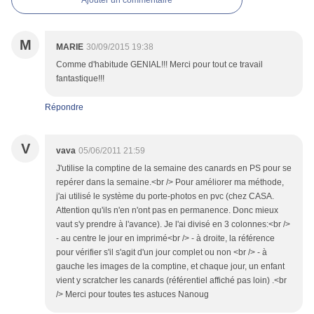
Ajouter un commentaire
M
MARIE
30/09/2015 19:38
Comme d'habitude GENIAL!!! Merci pour tout ce travail
fantastique!!!
Répondre
V
vava
05/06/2011 21:59
J'utilise la comptine de la semaine des canards en PS pour se
repérer dans la semaine.<br /> Pour améliorer ma méthode,
j'ai utilisé le système du porte-photos en pvc (chez CASA.
Attention qu'ils n'en n'ont pas en permanence. Donc mieux
vaut s'y prendre à l'avance). Je l'ai divisé en 3 colonnes:<br />
- au centre le jour en imprimé<br /> - à droite, la référence
pour vérifier s'il s'agit d'un jour complet ou non <br /> - à
gauche les images de la comptine, et chaque jour, un enfant
vient y scratcher les canards (référentiel affiché pas loin) .<br
/> Merci pour toutes tes astuces Nanoug