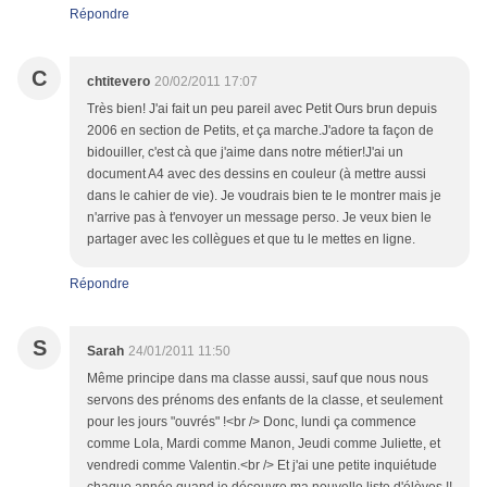
Répondre
C
chtitevero
20/02/2011 17:07
Très bien! J'ai fait un peu pareil avec Petit Ours brun depuis
2006 en section de Petits, et ça marche.J'adore ta façon de
bidouiller, c'est cà que j'aime dans notre métier!J'ai un
document A4 avec des dessins en couleur (à mettre aussi
dans le cahier de vie). Je voudrais bien te le montrer mais je
n'arrive pas à t'envoyer un message perso. Je veux bien le
partager avec les collègues et que tu le mettes en ligne.
Répondre
S
Sarah
24/01/2011 11:50
Même principe dans ma classe aussi, sauf que nous nous
servons des prénoms des enfants de la classe, et seulement
pour les jours "ouvrés" !<br /> Donc, lundi ça commence
comme Lola, Mardi comme Manon, Jeudi comme Juliette, et
vendredi comme Valentin.<br /> Et j'ai une petite inquiétude