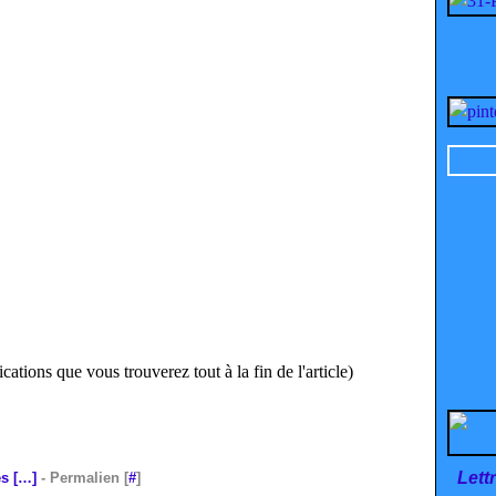
cations que vous trouverez tout à la fin de l'article)
Lett
s [
…
]
- Permalien [
#
]