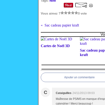
Tags:
Noël
Vous aimez ?
0 vote
Sac cadeau papier kraft
Vo
Cartes de Noël 3D
Sac cadeau pap
kraft
Ajouter un commentaire
C
Cataiguilles
24/11/2013 09:03
Maîtresse de PS/MS en manque d'inspira
calendrier ! Merci beaucoup !