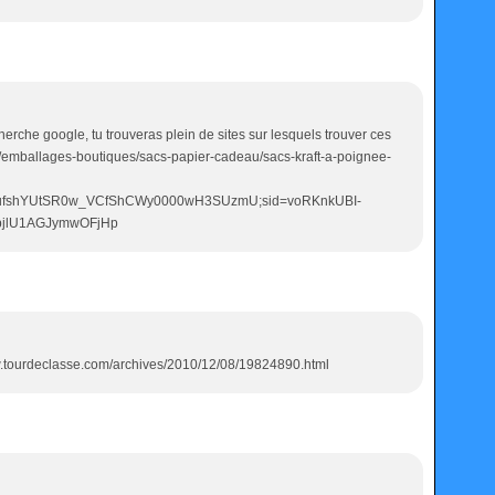
cherche google, tu trouveras plein de sites sur lesquels trouver ces
.fr/emballages-boutiques/sacs-papier-cadeau/sacs-kraft-a-poignee-
6rufshYUtSR0w_VCfShCWy0000wH3SUzmU;sid=voRKnkUBI-
pjlU1AGJymwOFjHp
ww.tourdeclasse.com/archives/2010/12/08/19824890.html