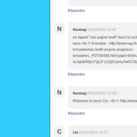
Répondre
N
Nanoug
03/12/2011 14:47
en tapant "sac papier kraft" dans la re
sacs.<br /> Exemple : http://www.raja
torsadee/sac-kraft-recycle-poignees-
torsadees_PDT00488.html;pgid=6n
xLngvbiNlpV7gLP-z1iQGJymyXw5C0
Répondre
N
Nanoug
03/12/2011 14:43
Réponse ici pour Clo :<br /> http://w
Répondre
C
clo
03/12/2011 14:27