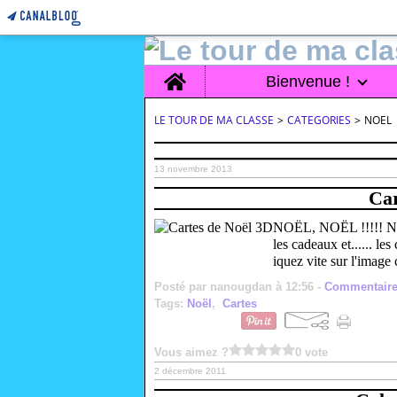
Home
Bienvenue !
LE TOUR DE MA CLASSE
>
CATEGORIES
>
NOEL
13 novembre 2013
Car
NOËL, NOËL !!!!! NOËL
les cadeaux et...... le
iquez vite sur l'image 
Posté par nanougdan à 12:56 -
Commentaire
Tags:
Noël
,
Cartes
Vous aimez ?
0 vote
2 décembre 2011