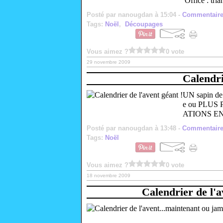
Office : tri
Posté par nanougdan à 15:04 -
Commentaire
Tags:
Noël
,
Découpages
Vous aimez ?
0 vote
29 novembre 2009
Calendri
UN sapin de 
e ou PLUS 
ATIONS EN
Posté par nanougdan à 13:48 -
Commentaire
Tags:
Noël
Vous aimez ?
0 vote
18 novembre 2009
Calendrier de l'a