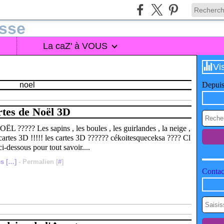
La caZ' à VOUS
Vi
noel
Depuis
tes de Noël 3D
 ????? Les sapins , les boules , les guirlandes , la neige ,
s cartes 3D !!!!! les cartes 3D ?????? cékoitesqueceksa ???? Cl
ci-dessous pour tout savoir....
s [
…
]
- Permalien [
#
]
Contact