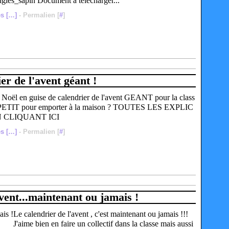
angles_sapin Document à télécharger...
s [
…
]
- Permalien [
#
]
er de l'avent géant !
Noël en guise de calendrier de l'avent GEANT pour la class
PETIT pour emporter à la maison ? TOUTES LES EXPLIC
 CLIQUANT ICI
s [
…
]
- Permalien [
#
]
vent...maintenant ou jamais !
Le calendrier de l'avent , c'est maintenant ou jamais !!!
J'aime bien en faire un collectif dans la classe mais aussi