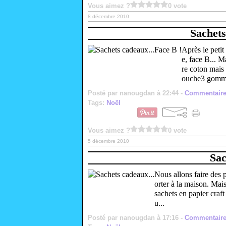
Vous aimez ?
0 vote
8 décembre 2010
Sachets
Après le peti
e, face B... M
re coton mais
ouche3 gommet
Posté par nanougdan à 22:44 -
Commentaire
Tags:
Noël
Vous aimez ?
0 vote
5 décembre 2010
Sac
Nous allons faire des 
orter à la maison. Mais
sachets en papier craft
u...
Posté par nanougdan à 17:16 -
Commentaire