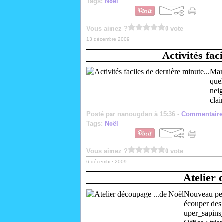
Tags:
Noël
Vous aimez ?
0 vote
13 décembre 2009
Activités fac
Man
quel
neig
clai
Posté par nanougdan à 15:36 -
Commentaire
Tags:
Noël
Vous aimez ?
0 vote
6 décembre 2009
Atelier 
Nouveau peti
écouper des
uper_sapins