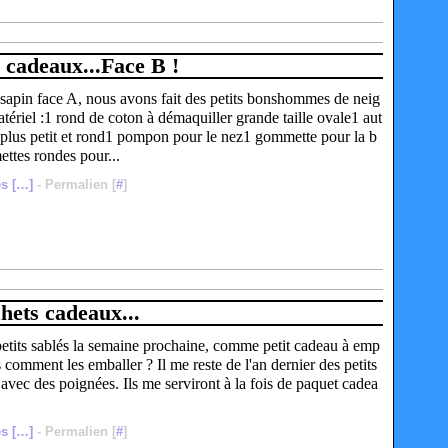
 cadeaux...Face B !
t sapin face A, nous avons fait des petits bonshommes de neig
atériel :1 rond de coton à démaquiller grande taille ovale1 aut
 plus petit et rond1 pompon pour le nez1 gommette pour la b
tes rondes pour...
s [
…
]
- Permalien [
#
]
hets cadeaux...
petits sablés la semaine prochaine, comme petit cadeau à emp
 comment les emballer ? Il me reste de l'an dernier des petits
 avec des poignées. Ils me serviront à la fois de paquet cadea
s [
…
]
- Permalien [
#
]