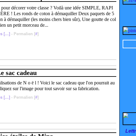
pour décorer votre classe ? Voilà une idée SIMPLE, RAPI
RE ! Les ronds de coton à démaquiller Deux paquets de 5
n à démaquiller (les moins chers bien sûr), Une goutte de col
ien un petit morceau de...
s [
…
]
- Permalien [
#
]
e sac cadeau
alisations de N o ë l ! Voici le sac cadeau que l'on pourrait au
liquez sur l'image pour tout savoir sur sa fabrication.
s [
…
]
- Permalien [
#
]
Lett