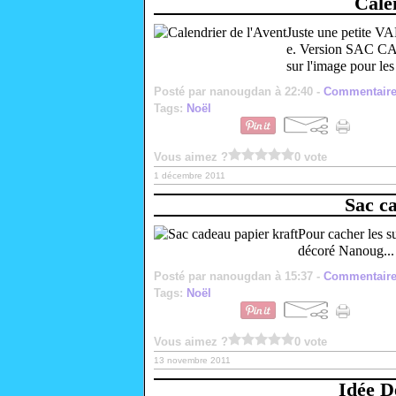
Cale
Juste une petite V
e. Version SAC 
sur l'image pour les
Posté par nanougdan à 22:40 -
Commentaire
Tags:
Noël
Vous aimez ?
0 vote
1 décembre 2011
Sac c
Pour cacher les su
décoré Nanoug... 
Posté par nanougdan à 15:37 -
Commentaire
Tags:
Noël
Vous aimez ?
0 vote
13 novembre 2011
Idée D