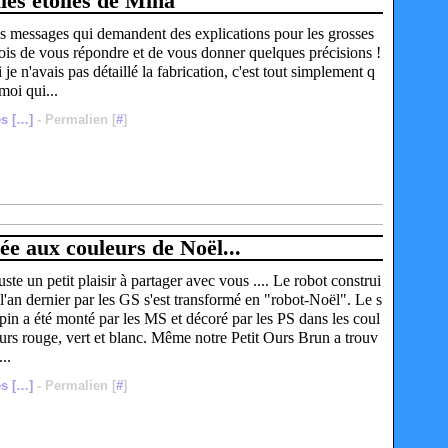
ies étoiles de Mina
s messages qui demandent des explications pour les grosses
dois de vous répondre et de vous donner quelques précisions !
 je n'avais pas détaillé la fabrication, c'est tout simplement q
moi qui...
s [
…
]
- Permalien [
#
]
ée aux couleurs de Noël...
uste un petit plaisir à partager avec vous .... Le robot construi
 l'an dernier par les GS s'est transformé en "robot-Noël". Le s
pin a été monté par les MS et décoré par les PS dans les coul
urs rouge, vert et blanc. Même notre Petit Ours Brun a trouv
...
s [
…
]
- Permalien [
#
]