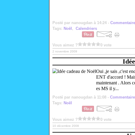
Posté par nanougdan à 14:24 -
Commentaire
Tags:
Noël
,
Calendriers
Vous aimez ?
0 vote
2 novembre 2009
Idée
Oui ,je sais ,c'est 
ENT d'accord ! Mais 
maintenant . Alors c
es MS il y...
Posté par nanougdan à 11:08 -
Commentaire
Tags:
Noël
Vous aimez ?
0 vote
10 décembre 2008