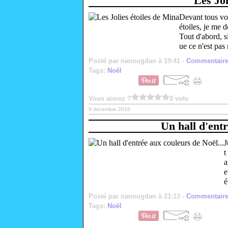
Les Jol
Devant tous vo
étoiles, je me 
Tout d'abord, si
ue ce n'est pas 
Posté par nanougdan à 19:41 -
Commentaire
Tags:
Noël
Vous aimez ?
0 vote
9 décembre 2010
Un hall d'entr
J
t
a
e
é
Posté par nanougdan à 21:13 -
Commentaire
Tags:
Noël