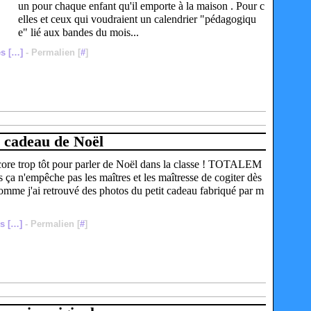
un pour chaque enfant qu'il emporte à la maison . Pour c
elles et ceux qui voudraient un calendrier "pédagogiqu
e" lié aux bandes du mois...
s [
…
]
- Permalien [
#
]
 cadeau de Noël
encore trop tôt pour parler de Noël dans la classe ! TOTALEM
ça n'empêche pas les maîtres et les maîtresse de cogiter dès
omme j'ai retrouvé des photos du petit cadeau fabriqué par m
s [
…
]
- Permalien [
#
]