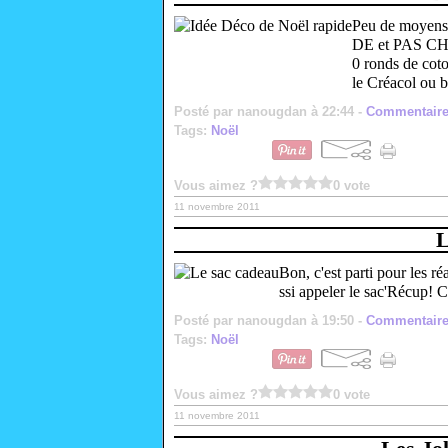
Peu de moyens 
DE et PAS CHÈ
0 ronds de coto
le Créacol ou b
Posté par nanougdan à 22:44 -
Commentaire
Tags:
Noël
Vous aimez ?
0 vote
11 novembre 2011
L
Bon, c'est parti pour les ré
ssi appeler le sac'Récup! C
Posté par nanougdan à 19:50 -
Commentaire
Tags:
Noël
Vous aimez ?
0 vote
11 novembre 2011