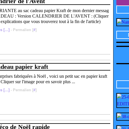
ndrier de l'Avent
ARIANTE au sac cadeau papier Kraft de mon dernier messag
CADEAU : Version CALENDRIER DE L'AVENT : (Cliquer
 explications que vous trouverez tout à la fin de l'article)
s [
…
]
- Permalien [
#
]
adeau papier kraft
rprises fabriquées à Noël , voici un petit sac en papier kraft
Cliquer sur l'image pour en savoir plus ...
s [
…
]
- Permalien [
#
]
éco de Noël rapide