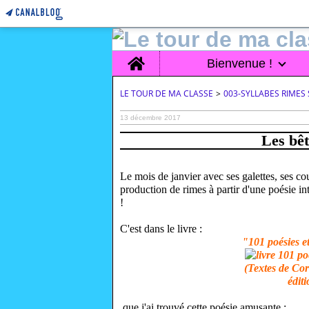
Home
Bienvenue !
LE TOUR DE MA CLASSE
>
003-SYLLABES RIMES 
13 décembre 2017
Les bêt
Le mois de janvier avec ses galettes, ses cour
production de rimes à partir d'une poésie in
!
C'est dans le livre :
"101 poésies e
(Textes de Co
édit
que j'ai trouvé cette poésie amusante :