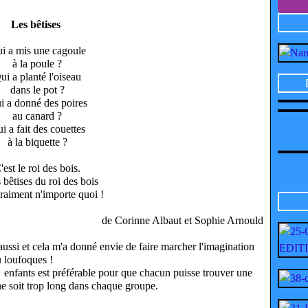
Les bêtises
i a mis une cagoule
à la poule ?
ui a planté l'oiseau
dans le pot ?
i a donné des poires
au canard ?
i a fait des couettes
à la biquette ?
'est le roi des bois.
s bêtises du roi des bois
vraiment n'importe quoi !
de Corinne Albaut et Sophie Arnould
 aussi et cela m'a donné envie de faire marcher l'imagination
u loufoques !
4 enfants
est préférable pour que chacun puisse trouver une
ne soit trop long dans chaque groupe.