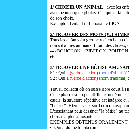
1/ CHOISIR UN ANIMAL
: avec les en
avec beaucoup de photos. Chaque enfant du
de son choix.
Exemple : l'enfant n°1 choisit le LION
2/ TROUVER DES MOTS QUI RIME
Tous les enfants du groupe recherchent col
noms d'autres animaux. Il faut des choses, d
--->BOUCHON BIBERON BOUTO
etc..
3/ TROUVER UNE BÊTISE AMUSA
S1 : Qui a
(verbe d'action)
(nom d'objet )
à/
S2 : Qui a
(verbe d'action)
(nom d'animal)
d
Travail collectif
où on laisse libre court à l
Cette phase est un peu difficile au début car
essais, la structure répétitive est intégrée et
"bêtises". Bien insister sur la rime lorsqu'o
L'enseignant peut dessiner "la bêtise" au tab
choisir la plus amusante.
EXEMPLES OBTENUS ORALEMENT:
Qui a donné le biber
on