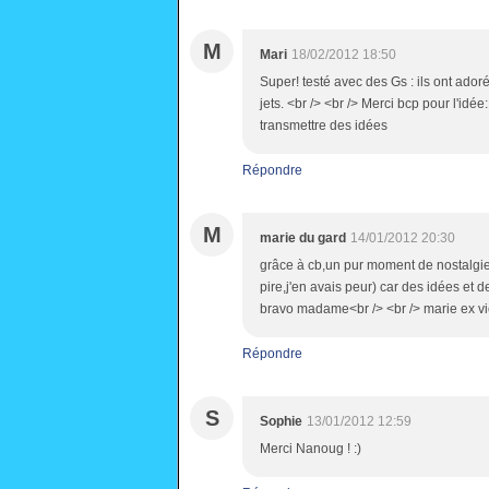
M
Mari
18/02/2012 18:50
Super! testé avec des Gs : ils ont ador
jets. <br /> <br /> Merci bcp pour l'idée
transmettre des idées
Répondre
M
marie du gard
14/01/2012 20:30
grâce à cb,un pur moment de nostalgie
pire,j'en avais peur) car des idées et d
bravo madame<br /> <br /> marie ex viei
Répondre
S
Sophie
13/01/2012 12:59
Merci Nanoug ! :)