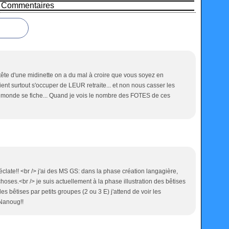
Commentaires
tête d'une midinette on a du mal à croire que vous soyez en
raient surtout s'occuper de LEUR retraite... et non nous casser les
le monde se fiche... Quand je vois le nombre des FOTES de ces
'éclate!! <br /> j'ai des MS GS: dans la phase création langagière,
hoses.<br /> je suis actuellement à la phase illustration des bêtises
les bêtises par petits groupes (2 ou 3 E) j'attend de voir les
 Nanoug!!