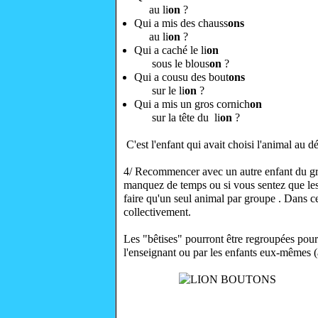
au li
on
?
Qui a mis des chauss
ons
au li
on
?
Qui a caché le li
on
sous le blous
on
?
Qui a cousu des bout
ons
sur le li
on
?
Qui a mis un gros cornich
on
sur la tête du li
on
?
C'est l'enfant qui avait choisi l'animal au d
4/ Recommencer avec un autre enfant du grou
manquez de temps ou si vous sentez que les
faire qu'un seul animal par groupe . Dans ce
collectivement.
Les "bêtises" pourront être regroupées pour 
l'enseignant ou par les enfants eux-mêmes (à