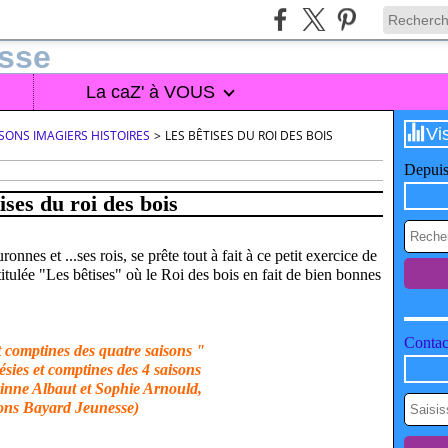
La caZ' à VOUS
Vi
SONS IMAGIERS HISTOIRES
>
LES BÊTISES DU ROI DES BOIS
Depuis
ises du roi des bois
onnes et ...ses rois, se prête tout à fait à ce petit exercice de
titulée "Les bêtises" où le Roi des bois en fait de bien bonnes
Contact
t comptines des quatre saisons "
rinne Albaut et Sophie Arnould,
ions Bayard Jeunesse)