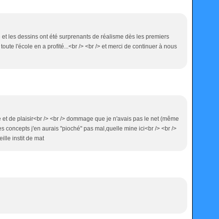
é et les dessins ont été surprenants de réalisme dès les premiers
: toute l'école en a profité...<br /> <br /> et merci de continuer à nous
 et de plaisir<br /> <br /> dommage que je n'avais pas le net (même
es concepts j'en aurais "pioché" pas mal,quelle mine ici<br /> <br />
lle instit de mat