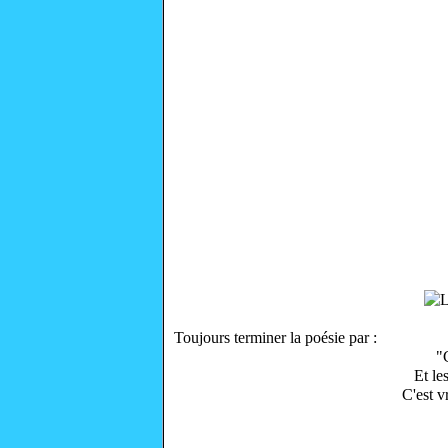
Toujours terminer la poésie par :
"C
Et le
C'est v