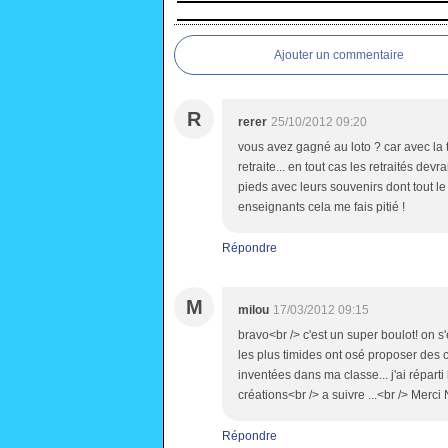
Ajouter un commentaire
R
rerer
25/10/2012 09:20
vous avez gagné au loto ? car avec la 
retraite... en tout cas les retraités dev
pieds avec leurs souvenirs dont tout 
enseignants cela me fais pitié !
Répondre
M
milou
17/03/2012 09:15
bravo<br /> c'est un super boulot! on s
les plus timides ont osé proposer des c
inventées dans ma classe... j'ai réparti 
créations<br /> a suivre ...<br /> Merci
Répondre