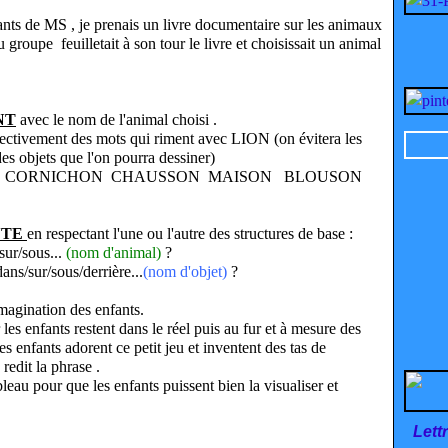
fants de MS , je prenais un livre documentaire sur les animaux
 groupe feuilletait
à son tour
le livre et choisissait un animal
NT
avec le nom de l'animal choisi .
lectivement des mots qui riment avec LION (on évitera les
es objets que l'on pourra dessiner)
N CORNICHON CHAUSSON MAISON BLOUSON
NTE
en respectant l'une ou l'autre des structures de base :
sur/sous...
(nom d'animal)
?
ans/sur/sous/derrière...
(nom d'objet)
?
'imagination des enfants.
 les enfants restent dans le réel puis au fur et à mesure des
 les enfants adorent ce petit jeu et inventent des tas de
n redit la phrase
.
leau pour que les enfants puissent bien la visualiser et
Lett