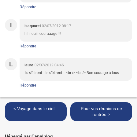
Répondre
I
isaquarel
02/07/2012 08:17
hihi ouiii couraaage!!!!
Répondre
L
laure
02/07/2012 04:46
Ils s'étirent...ils s'étirent....<br /> <br /> Bon courage à tous
Répondre
< Voyage dans le ciel...
Pour vos réunions de
rentrée >
Hébergé par Canalblog