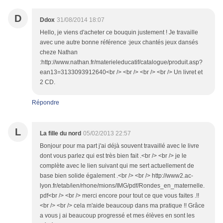
D
Ddox
31/08/2014 18:07
Hello, je viens d'acheter ce bouquin justement ! Je travaille
avec une autre bonne référence :jeux chantés jeux dansés
cheze Nathan
:http://www.nathan.fr/materieleducatif/catalogue/produit.asp?
ean13=3133093912640<br /> <br /> <br /> <br /> Un livret et
2 CD.
Répondre
L
La fille du nord
05/02/2013 22:57
Bonjour pour ma part j'ai déjà souvent travaillé avec le livre
dont vous parlez qui est très bien fait .<br /> <br /> je le
complète avec le lien suivant qui me sert actuellement de
base bien solide également .<br /> <br /> http://www2.ac-
lyon.fr/etab/ien/rhone/mions/IMG/pdf/Rondes_en_maternelle.
pdf<br /> <br /> merci encore pour tout ce que vous faites .!!
<br /> <br /> cela m'aide beaucoup dans ma pratique !! Grâce
a vous j ai beaucoup progressé et mes élèves en sont les