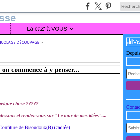
La caZ' à VOUS
Vi
BRICOLAGE DÉCOUPAGE
>
Depuis
, on commence à y penser...
quelque chose ?????
Contact
i-dessous et rendez-vous sur "Le tour de mes idées"....