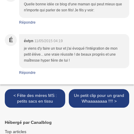
Quelle bonne idée ce blog d'une maman qui peut mieux que
n'importe qui parler de son fils! Je fils y voir:
Répondre
É
évlyn
11/05/2015 04:19
je viens d'y faire un tour et j'ai évoqué l'intégration de mon
petit élève... une vraie réussite ! de beaux progrès et une
maîtresse hyper fière de lui !
Répondre
< Fête des mères MS :
Un petit clip pour un grand
petits sacs en tissu
Whaaaaaaaa !!!! >
Hébergé par Canalblog
Top articles