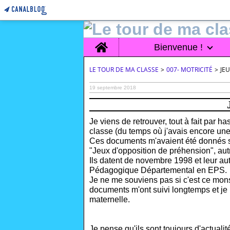
Home
Bienvenue !
LE TOUR DE MA CLASSE
>
007- MOTRICITÉ
>
JE
19 septembre 2018
Je viens de retrouver, tout à fait par 
classe (du temps où j'avais encore une 
Ces documents m'avaient été donnés s
"Jeux d'opposition de préhension", au
Ils datent de novembre 1998 et leur au
Pédagogique Départemental en EPS.
Je ne me souviens pas si c'est ce mons
documents m'ont suivi longtemps et je 
maternelle.
Je pense qu'ils sont toujours d'actuali