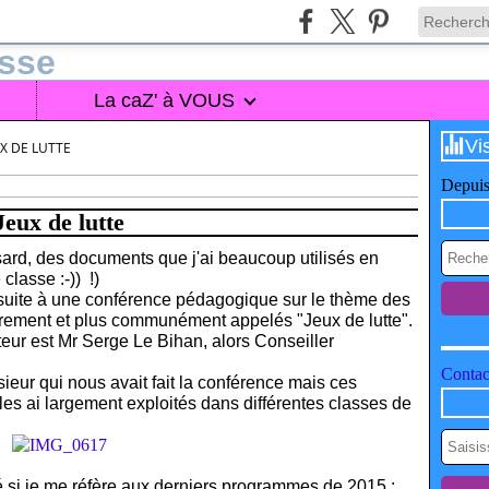
La caZ' à VOUS
Vi
UX DE LUTTE
Depuis
Jeux de lutte
hasard, des documents que j'ai beaucoup utilisés en
classe :-)) !)
uite à une conférence pédagogique sur le thème des
trement et plus communément appelés "Jeux de lutte".
teur est Mr Serge Le Bihan, alors Conseiller
Contact
ieur qui nous avait fait la conférence mais ces
les ai largement exploités dans différentes classes de
té si je me réfère aux derniers programmes de 2015 :