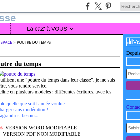
La caZ' à VOUS
Vi
ESPACE
>
POUTRE DU TEMPS
Depuis
utre du temps
ilisent une "poutre du temps dans leur classe", je me suis
tre, vous rendre service.
cline en plusieurs modèles : différentes écritures, avec les
.
e quelle que soit l'année voulue
Contact
harger sans modération !
agrandir si besoin...
s
VERSION WORD MODIFIABLE
s
VERSION PDF NON MODIFIABLE