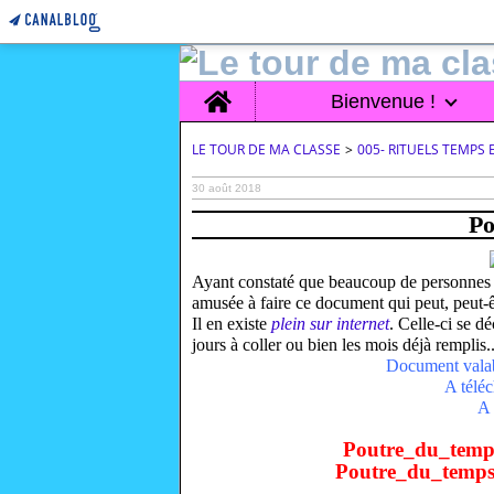
Home
Bienvenue !
LE TOUR DE MA CLASSE
>
005- RITUELS TEMPS 
30 août 2018
Po
Ayant constaté que beaucoup de personnes ut
amusée à faire ce document qui peut, peut-ê
Il en existe
plein sur internet
. Celle-ci se dé
jours à coller ou bien les mois déjà remplis..
Document valabl
A téléc
A 
Poutre_du_temp
Poutre_du_temp