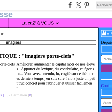
La caZ' à VOUS
Vi
ERS
imagiers
Depuis
UE : "imagiers porte-clefs"
Améliorer, augmenter le capital mots de nos élève
s...Apporter du lexique, du vocabulaire, catégoris
er.... Vous avez entendu, lu, cogité sur ce thème c
es derniers temps j'en suis sûre ! alors juste un peti
t truc concret pour fabriquer et utiliser facilemen
Contact
t...
s [
…
]
- Permalien [
#
]