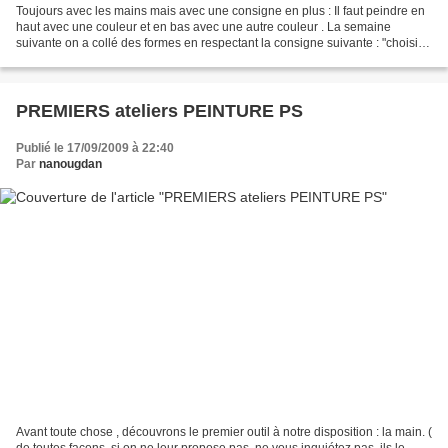
Toujours avec les mains mais avec une consigne en plus : Il faut peindre en
haut avec une couleur et en bas avec une autre couleur . La semaine
suivante on a collé des formes en respectant la consigne suivante : "choisir 2
formes . Coller une forme toujours...
PREMIERS ateliers PEINTURE PS
Publié le 17/09/2009 à 22:40
Par
nanougdan
Avant toute chose , découvrons le premier outil à notre disposition : la main. (
de toutes façons, si on ne leur propose pas, ne vous inquiétez pas, ils le