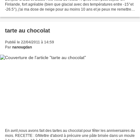
Finlande, fort agréable (bien que glacial avec des températures entre -15°et
-26.5°), j'ai ma dose de neige pour au moins 10 ans et je peux me remettre
au boulot pour vous ! Je...
tarte au chocolat
Publié le 22/04/2011 à 14:59
Par
nanougdan
En avril,nous avons fait des tartes au chocolat pour fêter les anniversaires du
mois. RECETTE : 0/Mettre d'abord à précuire une pâte brisée dans un moule