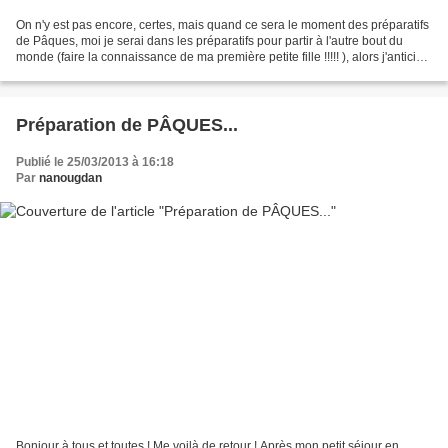
On n'y est pas encore, certes, mais quand ce sera le moment des préparatifs
de Pâques, moi je serai dans les préparatifs pour partir à l'autre bout du
monde (faire la connaissance de ma première petite fille !!!!! ), alors j'anticipe
! Et puis je sais...
Préparation de PÂQUES...
Publié le 25/03/2013 à 16:18
Par
nanougdan
Bonjour à tous et toutes ! Me voilà de retour ! Après mon petit séjour en