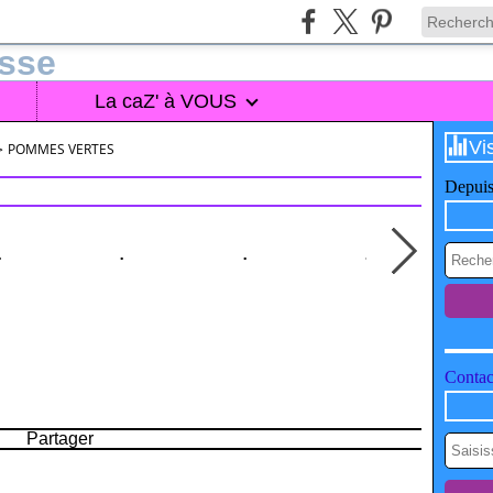
La caZ' à VOUS
Vi
>
POMMES VERTES
Depuis
Contact
Partager