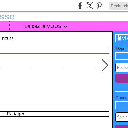
La caZ' à VOUS
Vi
>
FIGUES
Depuis
Contact
Partager