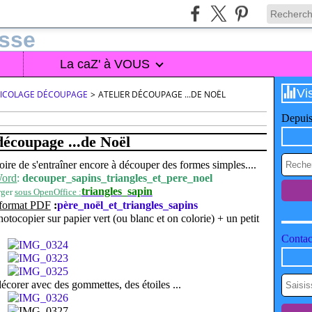
La caZ' à VOUS
Vi
BRICOLAGE DÉCOUPAGE
>
ATELIER DÉCOUPAGE ...DE NOËL
Depuis
découpage ...de Noël
ire de s'entraîner encore à découper des formes simples....
Word
:
decouper_sapins_triangles_et_pere_noel
triangles_sapin
rger
sous OpenOffice :
 format PDF
:
père_noël_et_triangles_sapins
hotocopier sur papier vert (ou blanc et on colorie) + un petit
Contact
écorer avec des gommettes, des étoiles ...