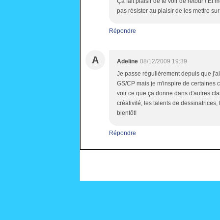
Ça fait plaisir de te voir de retour ! Et
pas résister au plaisir de les mettre sur
Répondre
A
Adeline
08/12/2009 19:39
Je passe régulièrement depuis que j'ai 
GS/CP mais je m'inspire de certaines 
voir ce que ça donne dans d'autres class
créativité, tes talents de dessinatrices
bientôt!
Répondre