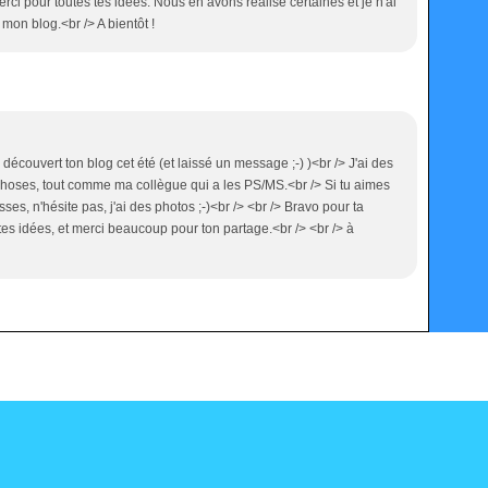
 merci pour toutes tes idées. Nous en avons réalisé certaines et je n'ai
 mon blog.<br /> A bientôt !
découvert ton blog cet été (et laissé un message ;-) )<br /> J'ai des
choses, tout comme ma collègue qui a les PS/MS.<br /> Si tu aimes
es, n'hésite pas, j'ai des photos ;-)<br /> <br /> Bravo pour ta
, tes idées, et merci beaucoup pour ton partage.<br /> <br /> à