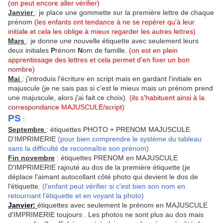
(on peut encore aller vérifier)
Janvier
: je place une gommette sur la première lettre de chaque
prénom
(les enfants ont tendance à ne se repérer qu'à leur
initiale et cela les oblige à mieux regarder les autres lettres)
Mars
: je donne une nouvelle étiquette avec seulement leurs
deux initiales
P
rénom
N
om de famille.
(on est en plein
apprentissage des lettres et cela permet d'en fixer un bon
nombre)
Mai
: j'introduis l'écriture en script mais en gardant l'initiale en
majuscule (je ne sais pas si c'est le mieux mais un prénom prend
une majuscule, alors j'ai fait ce choix).
(ils s'habituent ainsi à la
correspondance MAJUSCULE/script)
PS
:
Septembre
: étiquettes PHOTO + PRENOM MAJUSCULE
D'IMPRIMERIE
(pour bien comprendre le système du tableau
sans la difficulté de reconnaître son prénom)
Fin novembre
: étiquettes PRENOM en MAJUSCULE
D'IMPRIMERIE rajouté au dos de la première étiquette (je
déplace l'aimant autocollant côté photo qui devient le dos de
l'étiquette.
(l'enfant peut vérifier si c'est bien son nom en
retournant l'étiquette et en voyant la photo)
Janvier:
étiquettes avec seulement le prénom en MAJUSCULE
d'IMPRIMERIE toujours . Les photos ne sont plus au dos mais