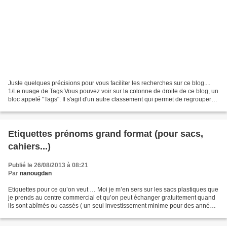
Juste quelques précisions pour vous faciliter les recherches sur ce blog....
1/Le nuage de Tags Vous pouvez voir sur la colonne de droite de ce blog, un
bloc appelé "Tags". Il s'agit d'un autre classement qui permet de regrouper
des articles autour d'un...
Etiquettes prénoms grand format (pour sacs,
cahiers...)
Publié le 26/08/2013 à 08:21
Par
nanougdan
Etiquettes pour ce qu’on veut … Moi je m’en sers sur les sacs plastiques que
je prends au centre commercial et qu’on peut échanger gratuitement quand
ils sont abîmés ou cassés ( un seul investissement minime pour des années,
tous les enfants ont le même...