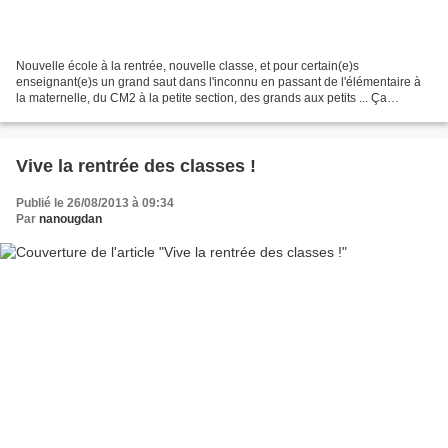
Nouvelle école à la rentrée, nouvelle classe, et pour certain(e)s
enseignant(e)s un grand saut dans l'inconnu en passant de l'élémentaire à
la maternelle, du CM2 à la petite section, des grands aux petits ... Ça
enthousiasme , ça fait sauter au plafond,...
Vive la rentrée des classes !
Publié le 26/08/2013 à 09:34
Par
nanougdan