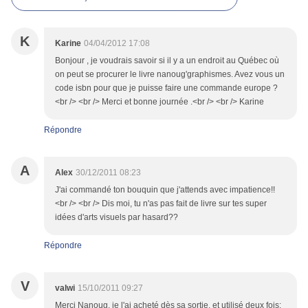
K
Karine
04/04/2012 17:08
Bonjour , je voudrais savoir si il y a un endroit au Québec où
on peut se procurer le livre nanoug'graphismes. Avez vous un
code isbn pour que je puisse faire une commande europe ?
<br /> <br /> Merci et bonne journée .<br /> <br /> Karine
Répondre
A
Alex
30/12/2011 08:23
J'ai commandé ton bouquin que j'attends avec impatience!!
<br /> <br /> Dis moi, tu n'as pas fait de livre sur tes super
idées d'arts visuels par hasard??
Répondre
V
valwi
15/10/2011 09:27
Merci Nanoug, je l'ai acheté dès sa sortie, et utilisé deux fois: