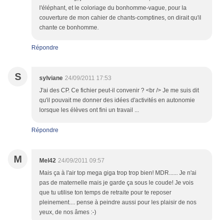
l'éléphant, et le coloriage du bonhomme-vague, pour la
couverture de mon cahier de chants-comptines, on dirait qu'il
chante ce bonhomme.
Répondre
S
sylviane
24/09/2011 17:53
J'ai des CP. Ce fichier peut-il convenir ? <br /> Je me suis dit
qu'il pouvait me donner des idées d'activités en autonomie
lorsque les élèves ont fini un travail ...
Répondre
M
Mel42
24/09/2011 09:57
Mais ça à l'air top mega giga trop trop bien! MDR...... Je n'ai
pas de maternelle mais je garde ça sous le coude! Je vois
que tu utilise ton temps de retraite pour te reposer
pleinement.... pense à peindre aussi pour les plaisir de nos
yeux, de nos âmes :-)