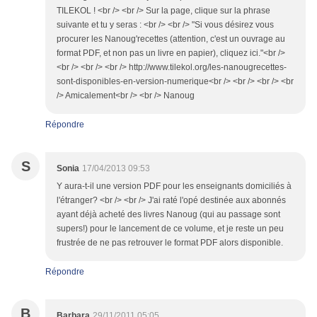
TILEKOL ! <br /> <br /> Sur la page, clique sur la phrase
suivante et tu y seras : <br /> <br /> "Si vous désirez vous
procurer les Nanoug'recettes (attention, c'est un ouvrage au
format PDF, et non pas un livre en papier), cliquez ici."<br />
<br /> <br /> <br /> http://www.tilekol.org/les-nanougrecettes-
sont-disponibles-en-version-numerique<br /> <br /> <br /> <br
/> Amicalement<br /> <br /> Nanoug
Répondre
S
Sonia
17/04/2013 09:53
Y aura-t-il une version PDF pour les enseignants domiciliés à
l'étranger? <br /> <br /> J'ai raté l'opé destinée aux abonnés
ayant déjà acheté des livres Nanoug (qui au passage sont
supers!) pour le lancement de ce volume, et je reste un peu
frustrée de ne pas retrouver le format PDF alors disponible.
Répondre
B
Barbara
29/11/2011 05:05