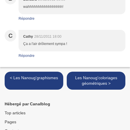
wahhhhhhhhhhhhhhhhh!
Répondre
C
Cathy
28/11/2011 18:00
Ça a l'air drôlement sympa !
Répondre
< Les Nanoug'graphismes
Les Nanoug'coloriages
géométriques >
Hébergé par Canalblog
Top articles
Pages