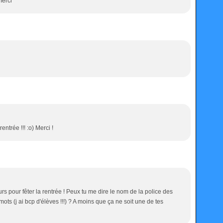
merci
rentrée !!! :o) Merci !
s pour fêter la rentrée ! Peux tu me dire le nom de la police des
mots (j ai bcp d'élèves !!!) ? A moins que ça ne soit une de tes