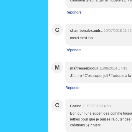
comment télécharger le modele stp ? 
Répondre
C
chambonalexandra
10/07/2018 11:27
merci c'est top
Répondre
M
maîtressebidouil
11/08/2014 17:43
J'adore ! C'est super joli ! J'adopte à la 
Répondre
C
Carine
29/08/2013 14:58
Bonjour ! une super idée comme toujour
lettres pour que je puisse rajouter des 
créations ;-) ? Merci !