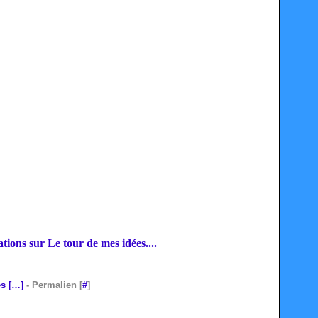
ations sur Le tour de mes idées....
s [
…
]
- Permalien [
#
]