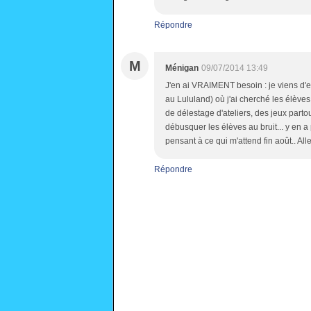
Répondre
M
Ménigan
09/07/2014 13:49
J'en ai VRAIMENT besoin : je viens d
au Lululand) où j'ai cherché les élève
de délestage d'ateliers, des jeux part
débusquer les élèves au bruit... y en a 
pensant à ce qui m'attend fin août.. 
Répondre