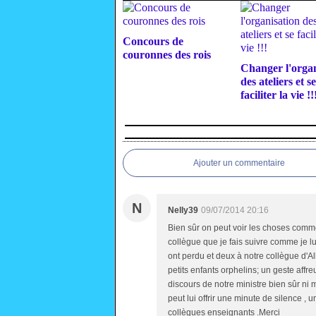
Concours de
couronnes des rois
Changer l'organ
des ateliers et se
faciliter la vie !!
Ajouter un commentaire
N
Nelly39
09/07/2014 20:16
Bien sûr on peut voir les choses comm
collègue que je fais suivre comme je l
ont perdu et deux à notre collègue d'A
petits enfants orphelins; un geste affr
discours de notre ministre bien sûr ni
peut lui offrir une minute de silence ,
collègues enseignants .Merci