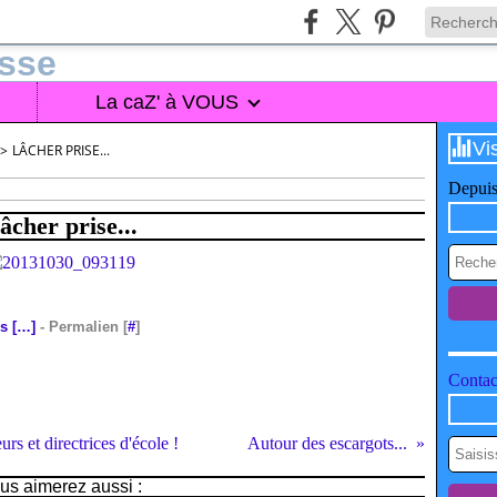
La caZ' à VOUS
Vi
>
LÂCHER PRISE...
Depuis
âcher prise...
s [
…
]
- Permalien [
#
]
Contact
 et directrices d'école !
Autour des escargots...
us aimerez aussi :