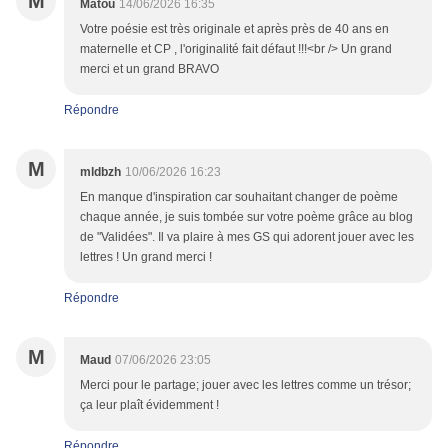
M
Matou
14/06/2026 16:35
Votre poésie est très originale et après près de 40 ans en
maternelle et CP , l'originalité fait défaut !!!<br /> Un grand
merci et un grand BRAVO
Répondre
M
mldbzh
10/06/2026 16:23
En manque d'inspiration car souhaitant changer de poème
chaque année, je suis tombée sur votre poème grâce au blog
de "Validées". Il va plaire à mes GS qui adorent jouer avec les
lettres ! Un grand merci !
Répondre
M
Maud
07/06/2026 23:05
Merci pour le partage; jouer avec les lettres comme un trésor;
ça leur plaît évidemment !
Répondre