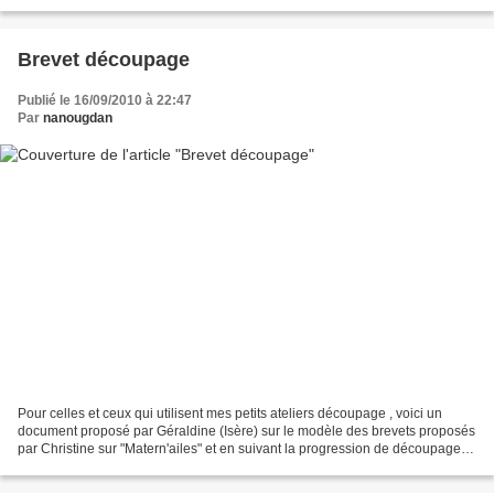
pourquoi vous venez à l'école...
Brevet découpage
Publié le 16/09/2010 à 22:47
Par
nanougdan
Pour celles et ceux qui utilisent mes petits ateliers découpage , voici un
document proposé par Géraldine (Isère) sur le modèle des brevets proposés
par Christine sur "Matern'ailes" et en suivant la progression de découpage
que je propose dans la catégorie...