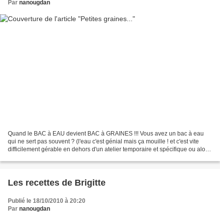
Par
nanougdan
Quand le BAC à EAU devient BAC à GRAINES !!! Vous avez un bac à eau
qui ne sert pas souvent ? (l'eau c'est génial mais ça mouille ! et c'est vite
difficilement gérable en dehors d'un atelier temporaire et spécifique ou alors
quand il fait beau en juin...
Les recettes de Brigitte
Publié le 18/10/2010 à 20:20
Par
nanougdan