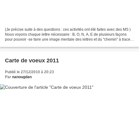
(Je précise suite à des questions : ces activités ont été faites avec des MS )
Nous voyons chaque lettre nécessaire : B, O, N, A, E de plusieurs façons
pour pouvoir -se faire une image mentale des lettres et du "chemin" à tracer-
réussir à l'écrire seul...
Carte de voeux 2011
Publié le 27/12/2010 à 20:23
Par
nanougdan