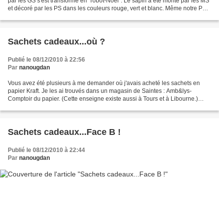
par les GS s'est transformé en "robot-Noël". Le sapin a été monté par les MS
et décoré par les PS dans les couleurs rouge, vert et blanc. Même notre Petit
Ours Brun a trouvé...
Sachets cadeaux...où ?
Publié le 08/12/2010 à 22:56
Par
nanougdan
Vous avez été plusieurs à me demander où j'avais acheté les sachets en
papier Kraft. Je les ai trouvés dans un magasin de Saintes : Amb&lys-
Comptoir du papier. (Cette enseigne existe aussi à Tours et à Libourne.)
C'est un magasin qui vend toute sorte...
Sachets cadeaux...Face B !
Publié le 08/12/2010 à 22:44
Par
nanougdan