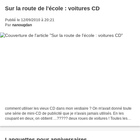
Sur la route de l'école : voitures CD
Publié le 12/09/2010 à 20:21
Par
nanougdan
comment utiliser les vieux CD dans mon vestiaire ? On m'avait donné toute
une série de mini-CD de publicité que je n'avais jamais utilisés. En les
coupant en deux, on obtient ....????? deux roues de voitures ! Toutes les
explications sur "Le tour de mes...
Languettes pour anniversaires