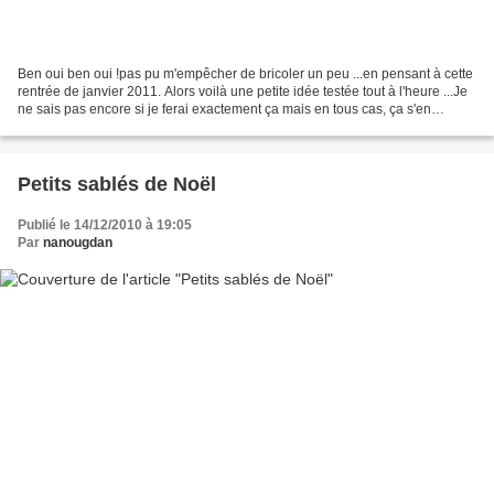
Ben oui ben oui !pas pu m'empêcher de bricoler un peu ...en pensant à cette
rentrée de janvier 2011. Alors voilà une petite idée testée tout à l'heure ...Je
ne sais pas encore si je ferai exactement ça mais en tous cas, ça s'en
inspirera ... Je me suis...
Petits sablés de Noël
Publié le 14/12/2010 à 19:05
Par
nanougdan