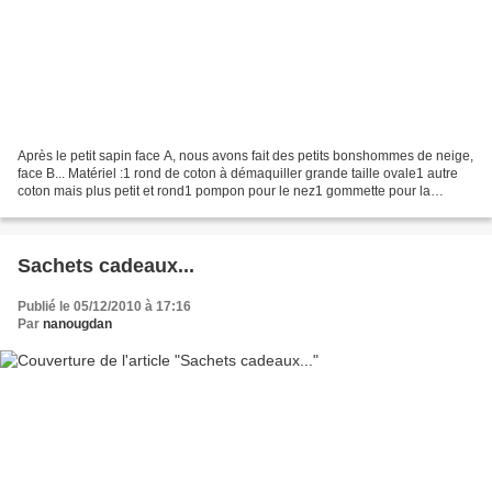
Après le petit sapin face A, nous avons fait des petits bonshommes de neige,
face B... Matériel :1 rond de coton à démaquiller grande taille ovale1 autre
coton mais plus petit et rond1 pompon pour le nez1 gommette pour la
bouche3 gommettes rondes pour...
Sachets cadeaux...
Publié le 05/12/2010 à 17:16
Par
nanougdan