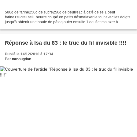
500g de farine250g de sucre250g de beurre1c à café de sel1 oeuf
farine+sucre+sel+ beurre coupé en petits désmalaxer le tout avec les doigts
jusqu'à obtenir une boule de pâteajouter ensuite 1 oeuf et malaxer à
nouveauformer une boule de pâte Etaler la...
Réponse à Isa du 83 : le truc du fil invisible !!!!
Publié le 14/12/2010 à 17:34
Par
nanougdan