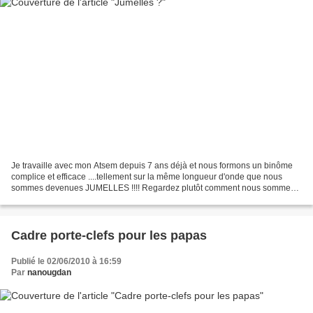
Je travaille avec mon Atsem depuis 7 ans déjà et nous formons un binôme
complice et efficace ....tellement sur la même longueur d'onde que nous
sommes devenues JUMELLES !!!! Regardez plutôt comment nous sommes
arrivées toutes les deux un matin de la semaine...
Cadre porte-clefs pour les papas
Publié le 02/06/2010 à 16:59
Par
nanougdan