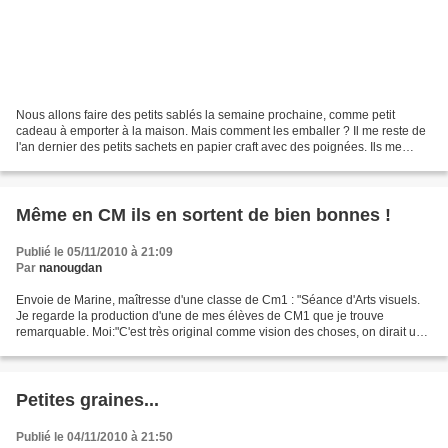
Nous allons faire des petits sablés la semaine prochaine, comme petit
cadeau à emporter à la maison. Mais comment les emballer ? Il me reste de
l'an dernier des petits sachets en papier craft avec des poignées. Ils me
serviront à la fois de paquet cadeau...
Même en CM ils en sortent de bien bonnes !
Publié le 05/11/2010 à 21:09
Par
nanougdan
Envoie de Marine, maîtresse d'une classe de Cm1 : "Séance d'Arts visuels.
Je regarde la production d'une de mes élèves de CM1 que je trouve
remarquable. Moi:"C'est très original comme vision des choses, on dirait un
Picasso!" et elle: "Ah! Non! J'ai pas...
Petites graines...
Publié le 04/11/2010 à 21:50