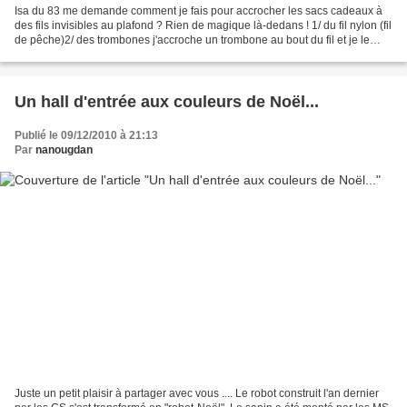
Isa du 83 me demande comment je fais pour accrocher les sacs cadeaux à
des fils invisibles au plafond ? Rien de magique là-dedans ! 1/ du fil nylon (fil
de pêche)2/ des trombones j'accroche un trombone au bout du fil et je le
glisse sur les barres plastiques...
Un hall d'entrée aux couleurs de Noël...
Publié le 09/12/2010 à 21:13
Par
nanougdan
Juste un petit plaisir à partager avec vous .... Le robot construit l'an dernier