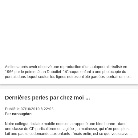
Ateliers après avoir observé une reproduction d’un autoportrait réalisé en
1966 par le peintre Jean Dubuffet: 1/Chaque enfant a une photocopie du
portrait dans lequel seules les lignes noires ont été gardées. portrait en noir
et blanc à télécharger ici...
Dernières perles par chez moi ...
Publié le 07/10/2010 à 22:03
Par
nanougdan
Notre collègue titulaire mobile nous en a rapporté une bien bonne : dans
une classe de CP particulièrement agitée , la maîtresse, qui n'en peut plus,
fait une pause et demande aux enfants : "mais enfin, est-ce que vous savez