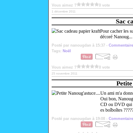
Vous aimez ?
0 vote
1 décembre 2011
Sac c
Pour cacher les su
décoré Nanoug... 
Posté par nanougdan à 15:37 -
Commentaire
Tags:
Noël
Vous aimez ?
0 vote
25 novembre 2011
Petite
Un ami m'a donné 
Oui bon, Nanoug r
CD ou DVD qui tra
es boîboîtes ?????
Posté par nanougdan à 19:08 -
Commentaire