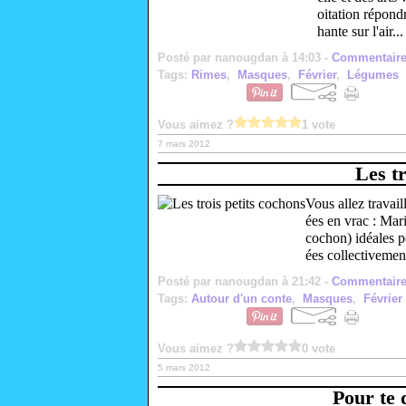
oitation répond
hante sur l'air...
Posté par nanougdan à 14:03 -
Commentaire
Tags:
Rimes
,
Masques
,
Février
,
Légumes
Vous aimez ?
1 vote
7 mars 2012
Les tr
Vous allez travail
ées en vrac : Mar
cochon) idéales po
ées collectivement
Posté par nanougdan à 21:42 -
Commentaire
Tags:
Autour d'un conte
,
Masques
,
Février
Vous aimez ?
0 vote
5 mars 2012
Pour te d