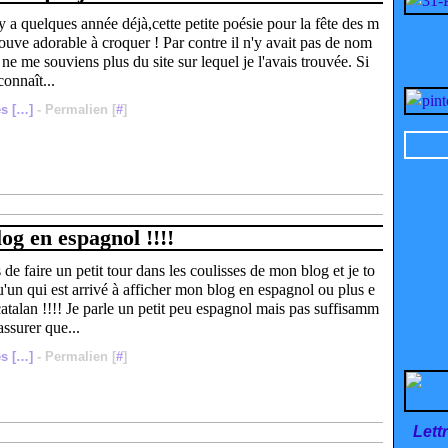
l y a quelques année déjà,cette petite poésie pour la fête des m
rouve adorable à croquer ! Par contre il n'y avait pas de nom
e ne me souviens plus du site sur lequel je l'avais trouvée. Si
connaît...
s [
…
]
- Permalien [
#
]
og en espagnol !!!!
 de faire un petit tour dans les coulisses de mon blog et je to
'un qui est arrivé à afficher mon blog en espagnol ou plus e
atalan !!!! Je parle un petit peu espagnol mais pas suffisamm
ssurer que...
s [
…
]
- Permalien [
#
]
Lett