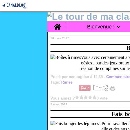
Home
Bienvenue !
10 mars 2012
B
Vous avez certainement abo
oésies , par des jeux orau
réation de comptines sur l
Posté par nanougdan à 12:35 -
Commentaire
Tags:
Rimes
Vous aimez ?
0 vote
9 mars 2012
Fais b
Pour travailler
elle et des arts