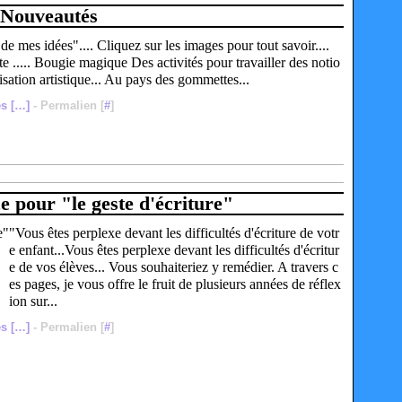
Nouveautés
e mes idées".... Cliquez sur les images pour tout savoir....
 ..... Bougie magique Des activités pour travailler des notio
isation artistique... Au pays des gommettes...
s [
…
]
- Permalien [
#
]
e pour "le geste d'écriture"
"Vous êtes perplexe devant les difficultés d'écriture de votr
e enfant...Vous êtes perplexe devant les difficultés d'écritur
e de vos élèves... Vous souhaiteriez y remédier. A travers c
es pages, je vous offre le fruit de plusieurs années de réflex
ion sur...
s [
…
]
- Permalien [
#
]