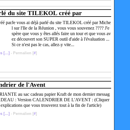
arlé du site TILEKOL créé par
Je vous ai déjà parlé du site TILEKOL créé par Miche
l sur l'Ile de la Réunion , vous vous souvenez ???? J'e
spère que vous y êtes allés faire un tour et que vous av
ez découvert son SUPER outil d'aide à l'évaluation ...
Si ce n'est pas le cas, allez-y vite...
s [
…
]
- Permalien [
#
]
ndrier de l'Avent
ARIANTE au sac cadeau papier Kraft de mon dernier messag
CADEAU : Version CALENDRIER DE L'AVENT : (Cliquer
 explications que vous trouverez tout à la fin de l'article)
s [
…
]
- Permalien [
#
]