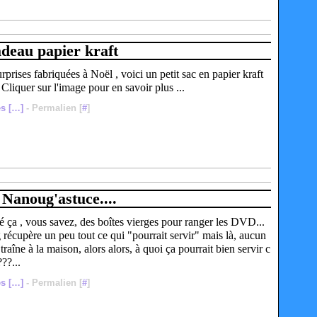
adeau papier kraft
rprises fabriquées à Noël , voici un petit sac en papier kraft
Cliquer sur l'image pour en savoir plus ...
s [
…
]
- Permalien [
#
]
 Nanoug'astuce....
ça , vous savez, des boîtes vierges pour ranger les DVD...
écupère un peu tout ce qui "pourrait servir" mais là, aucun
îne à la maison, alors alors, à quoi ça pourrait bien servir c
??...
s [
…
]
- Permalien [
#
]