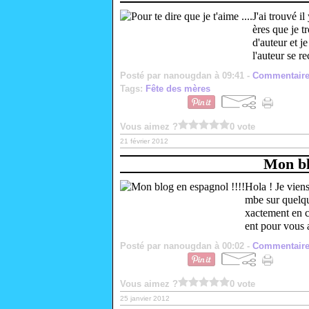
J'ai trouvé i
ères que je t
d'auteur et j
l'auteur se re
Posté par nanougdan à 09:41 -
Commentaire
Tags:
Fête des mères
Vous aimez ?
0 vote
21 février 2012
Mon bl
Hola ! Je viens
mbe sur quelqu
xactement en c
ent pour vous a
Posté par nanougdan à 00:02 -
Commentaire
Vous aimez ?
0 vote
25 janvier 2012