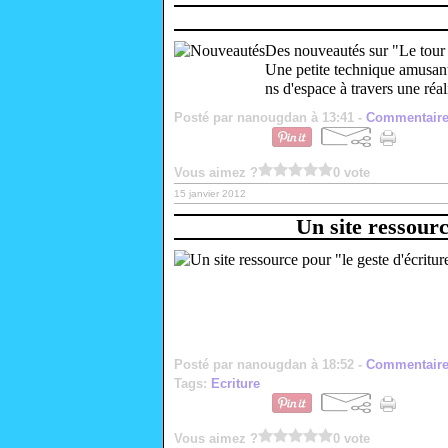
Des nouveautés sur "Le tour d
Une petite technique amusante
ns d'espace à travers une réal
Posté par nanougdan à 13:41 -
Commentaire
Vous aimez ?
0 vote
15 janvier 2012
Un site ressourc
Posté par nanougdan à 18:52 -
Commentaire
Tags:
Ecriture
Vous aimez ?
0 vote