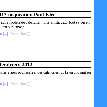
012 inspiration Paul Klee
autre modèle de calendrier , plus artistique... Tout savoir en
quant sur l'image...
s [
…
]
- Permalien [
#
]
lendriers 2012
et les étapes pour réaliser des calendriers 2012 en cliquant sur
s [
…
]
- Permalien [
#
]