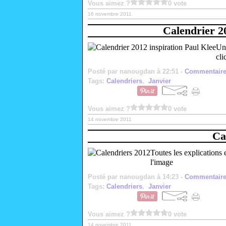
Vous aimez ?
0 vote
16 novembre 2011
Calendrier 2
Un 
cli
Posté par nanougdan à 22:51 -
Commentaire
Tags:
Calendriers
,
Janvier
Vous aimez ?
0 vote
14 novembre 2011
Ca
Toutes les explications 
l'image
Posté par nanougdan à 14:23 -
Commentaire
Tags:
Calendriers
,
Janvier
Vous aimez ?
0 vote
14 novembre 2011