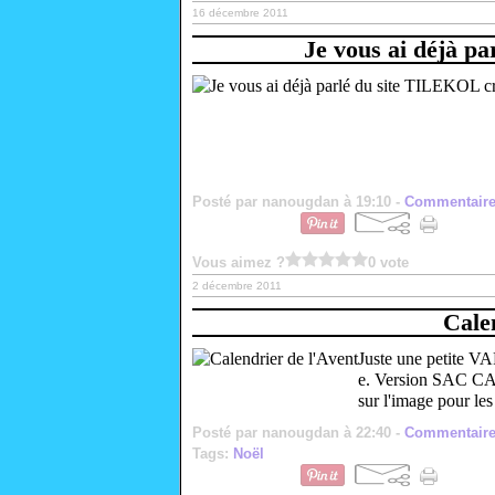
16 décembre 2011
Je vous ai déjà p
Posté par nanougdan à 19:10 -
Commentaire
Vous aimez ?
0 vote
2 décembre 2011
Cale
Juste une petite V
e. Version SAC 
sur l'image pour les
Posté par nanougdan à 22:40 -
Commentaire
Tags:
Noël