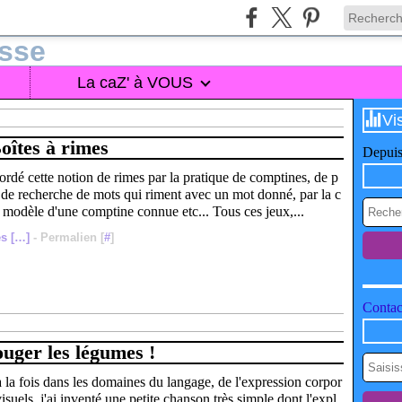
La caZ' à VOUS
Vi
oîtes à rimes
Depuis
rdé cette notion de rimes par la pratique de comptines, de p
x de recherche de mots qui riment avec un mot donné, par la c
e modèle d'une comptine connue etc... Tous ces jeux,...
s [
…
]
- Permalien [
#
]
Contact
ouger les légumes !
 à la fois dans les domaines du langage, de l'expression corpor
 visuels, j'ai inventé une petite chanson très simple dont l'expl