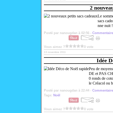
2 nouveau
Le sommei
sacs cade
nne nuit !
Posté par nanougdan à 02:56 -
Commentaire
Vous aimez ?
0 vote
13 novembre 2011
Idée D
Peu de moyens 
DE et PAS CHÈ
0 ronds de coto
le Créacol ou b
Posté par nanougdan à 22:44 -
Commentaire
Tags:
Noël
Vous aimez ?
0 vote