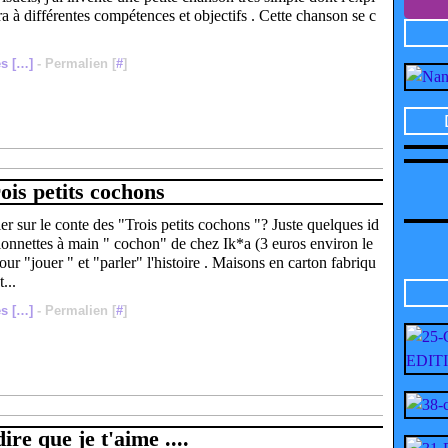
ra à différentes compétences et objectifs . Cette chanson se c
s [
…
]
- Permalien [
#
]
ois petits cochons
ler sur le conte des "Trois petits cochons "? Juste quelques id
ionnettes à main " cochon" de chez Ik*a (3 euros environ le
ur "jouer " et "parler" l'histoire . Maisons en carton fabriqu
...
s [
…
]
- Permalien [
#
]
ire que je t'aime ....