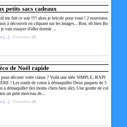
x petits sacs cadeaux
l me fuit ce soir !!!! alors je bricole pour vous ! 2 nouveaux
aux à découvrir en cliquant sur les images... Bon, eh bien Bo
 je vais essayer d'aller dormir ...
s [
…
]
- Permalien [
#
]
éco de Noël rapide
pour décorer votre classe ? Voilà une idée SIMPLE, RAPI
RE ! Les ronds de coton à démaquiller Deux paquets de 5
n à démaquiller (les moins chers bien sûr), Une goutte de col
ien un petit morceau de...
s [
…
]
- Permalien [
#
]