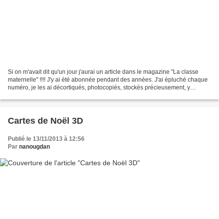
Si on m'avait dit qu'un jour j'aurai un article dans le magazine "La classe
maternelle" !!!! J'y ai été abonnée pendant des années. J'ai épluché chaque
numéro, je les ai décortiqués, photocopiés, stockés précieusement, y
trouvant toujours des dossiers...
Cartes de Noël 3D
Publié le 13/11/2013 à 12:56
Par
nanougdan