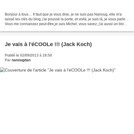
Bonjour à tous… Il faut que je vous dise, je ne suis pas Nanoug, elle m'a
laissé les clés du blog, j'ai poussé la porte, et voilà, je suis là, je vous parle…
Vous me connaissez peut-être,je suis Michel, vous savez, j'ai aussi un blog
(ou un site, je ne...
Je vais à l'éCOOLe !!! (Jack Koch)
Publié le 02/09/2013 à 18:50
Par
nanougdan