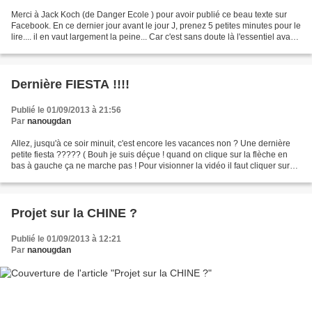
Merci à Jack Koch (de Danger Ecole ) pour avoir publié ce beau texte sur
Facebook. En ce dernier jour avant le jour J, prenez 5 petites minutes pour le
lire.... il en vaut largement la peine... Car c'est sans doute là l'essentiel avant
de vouloir faire...
Dernière FIESTA !!!!
Publié le 01/09/2013 à 21:56
Par
nanougdan
Allez, jusqu'à ce soir minuit, c'est encore les vacances non ? Une dernière
petite fiesta ????? ( Bouh je suis déçue ! quand on clique sur la flèche en
bas à gauche ça ne marche pas ! Pour visionner la vidéo il faut cliquer sur
son titre en bas et elle...
Projet sur la CHINE ?
Publié le 01/09/2013 à 12:21
Par
nanougdan