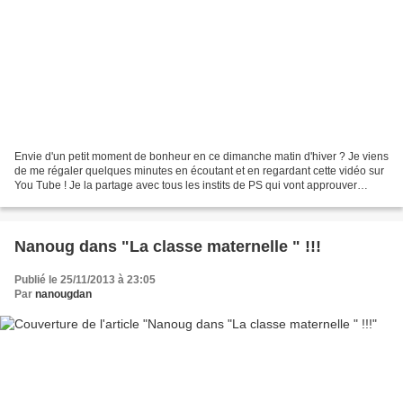
Envie d'un petit moment de bonheur en ce dimanche matin d'hiver ? Je viens
de me régaler quelques minutes en écoutant et en regardant cette vidéo sur
You Tube ! Je la partage avec tous les instits de PS qui vont approuver
chaque phrase criante de vérité...
Nanoug dans "La classe maternelle " !!!
Publié le 25/11/2013 à 23:05
Par
nanougdan