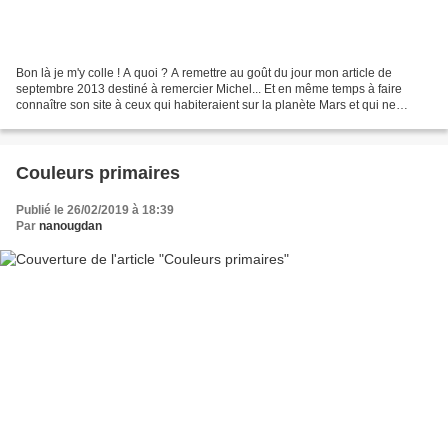
Bon là je m'y colle ! A quoi ? A remettre au goût du jour mon article de
septembre 2013 destiné à remercier Michel... Et en même temps à faire
connaître son site à ceux qui habiteraient sur la planète Mars et qui ne
sauraient encore rien de TILEKOL !...
Couleurs primaires
Publié le 26/02/2019 à 18:39
Par
nanougdan