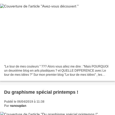
"Le tour de mes couleurs " ??? Alors vous allez me dire : "Mais POURQUOI
un deuxième blog en arts plastiques ? et QUELLE DIFFERENCE avec Le
tour de mes idées ?" Sur mon premier blog "Le tour de mes idées" , les
activités sont classées par thèmes (arbres,...
Du graphisme spécial printemps !
Publié le 06/04/2019 à 11:38
Par
nanougdan