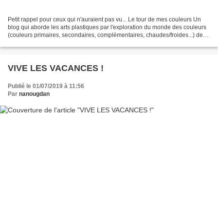
Petit rappel pour ceux qui n'auraient pas vu... Le tour de mes couleurs Un
blog qui aborde les arts plastiques par l'exploration du monde des couleurs
(couleurs primaires, secondaires, complémentaires, chaudes/froides...) des
4 opérations plastiques (isoler,...
VIVE LES VACANCES !
Publié le 01/07/2019 à 11:56
Par
nanougdan