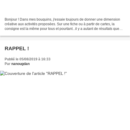
Bonjour ! Dans mes bouquins, j'essaie toujours de donner une dimension
créative aux activités proposées. Sur une fiche ou à partir de cartes, la
consigne est la même pour tous et pourtant...il y a autant de résultats que
d'enfants, autant d'idées différentes...
RAPPEL !
Publié le 05/08/2019 à 16:33
Par
nanougdan