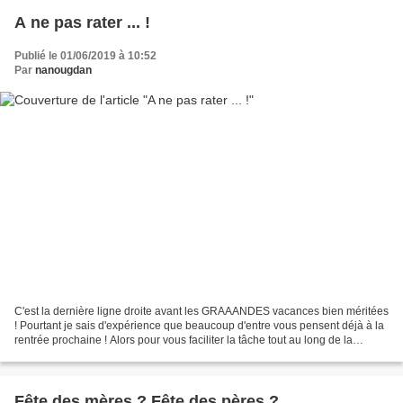
A ne pas rater ... !
Publié le 01/06/2019 à 10:52
Par
nanougdan
C'est la dernière ligne droite avant les GRAAANDES vacances bien méritées
! Pourtant je sais d'expérience que beaucoup d'entre vous pensent déjà à la
rentrée prochaine ! Alors pour vous faciliter la tâche tout au long de la
prochaine année scolaire je...
Fête des mères ? Fête des pères ?